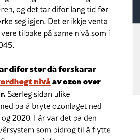
en, og det tar difor lang tid før
rke seg igjen. Det er ikkje venta
 vere tilbake på same nivå som i
2045.
r difor stor då forskarar
kordhøgt nivå
av ozon over
r.
Særleg sidan ulike
med på å bryte ozonlaget ned
1 og 2020. I år var det på den
vêrsystem som bidrog til å flytte