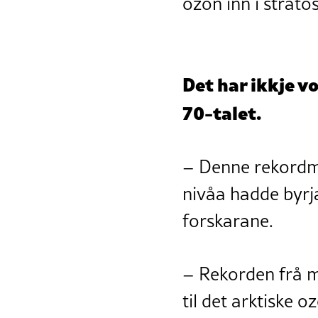
ozon inn i strato
Det har ikkje v
70-talet.
– Denne rekordmål
nivåa hadde byrj
forskarane.
– Rekorden frå m
til det arktiske o