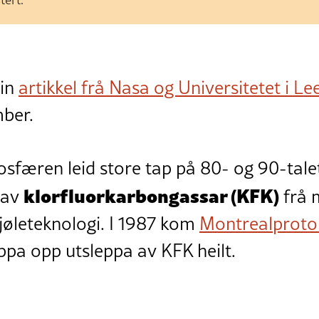
ein
artikkel frå Nasa og Universitetet i Le
mber.
osfæren leid store tap på 80- og 90-tal
klorfluorkarbongassar (KFK)
 av
frå 
jøleteknologi. I 1987 kom
Montrealproto
pa opp utsleppa av KFK heilt.