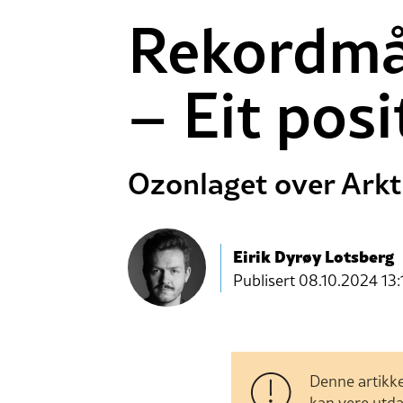
Rekordmål
– Eit posi
Ozonlaget over Arkt
Eirik Dyrøy Lotsberg
Publisert
08.10.2024 13:
Denne artikke
kan vere utda