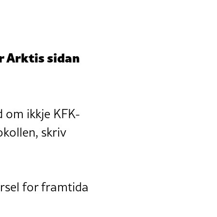
varierer også med vêret og
årstidene.
Kjelder:
Store norske leksikon
r Arktis sidan
d om ikkje KFK-
ollen, skriv
rsel for framtida