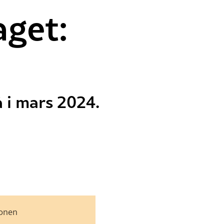
aget:
 i mars 2024.
jonen