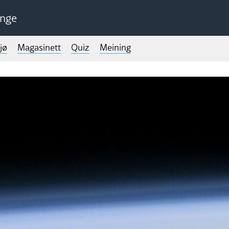
unge
jø
Magasinett
Quiz
Meining