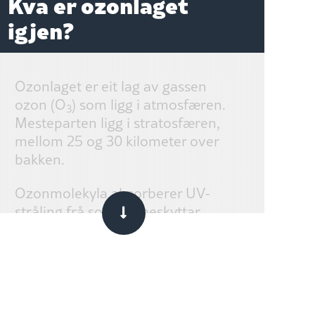
Kva er ozonlaget
igjen?
Ozonlaget er eit lag av gassen
ozon (O
) som ligg i atmosfæren.
3
Mesteparten ligg i stratosfæren,
mellom 25 og 30 kilometer over
bakken.
Ozonmolekyla absorberer UV-
stråling frå sola, og beskyttar
dermed jorda mot dei skadelege
strålane. UV-strålane kan mellom
anna føre til hudkreft.
Mengda ozon i atmosfæren