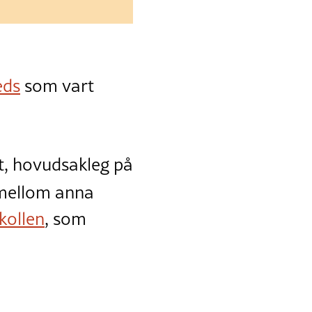
eds
som vart
et, hovudsakleg på
mellom anna
kollen
, som