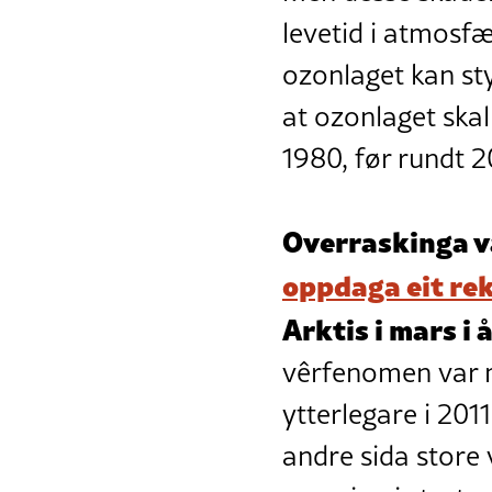
levetid i atmosfær
ozonlaget kan sty
at ozonlaget skal
1980, før rundt 
Overraskinga va
oppdaga eit re
Arktis i mars i å
vêrfenomen var 
ytterlegare i 201
andre sida store 