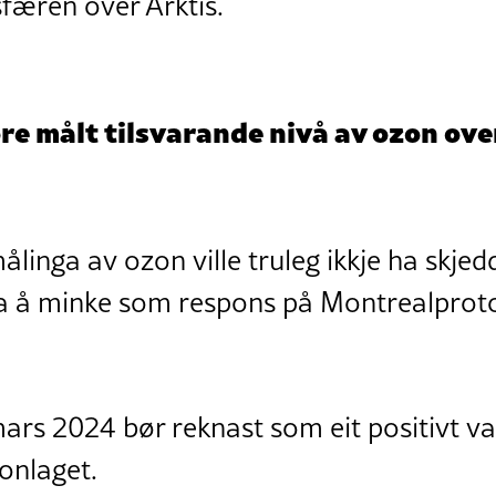
sfæren over Arktis.
ore målt tilsvarande nivå av ozon ove
inga av ozon ville truleg ikkje ha skjed
a å minke som respons på Montrealprotok
ars 2024 bør reknast som eit positivt va
zonlaget.