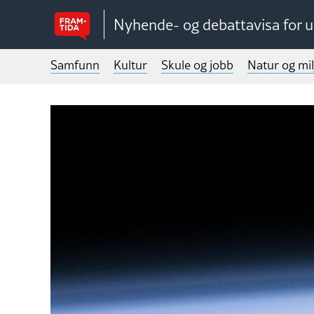
Nyhende- og debattavisa for 
Samfunn
Kultur
Skule og jobb
Natur og mil