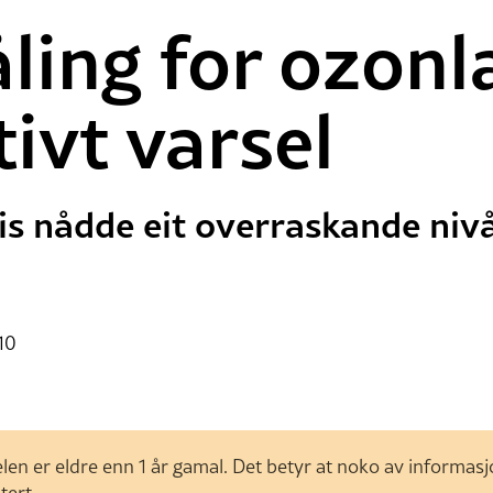
ing for ozonl
tivt varsel
is nådde eit overraskande nivå
10
len er eldre enn 1 år gamal. Det betyr at noko av informas
tert.