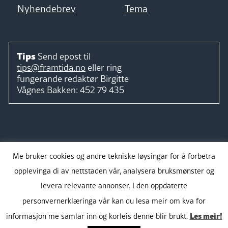
Nyhendebrev
Tema
Tips
Send epost til
tips@framtida.no
eller ring
fungerande redaktør
Birgitte
Vågnes Bakken:
452 79 435
Følg
Me bruker cookies og andre tekniske løysingar for å forbetra
opplevinga di av nettstaden vår, analysera bruksmønster og
levera relevante annonser. I den oppdaterte
personvernerklæringa vår kan du lesa meir om kva for
Takk for støtta:
Les meir!
informasjon me samlar inn og korleis denne blir brukt.