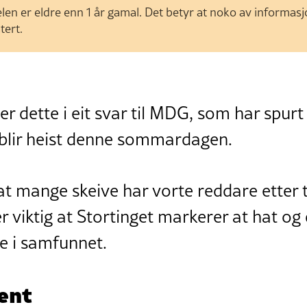
len er eldre enn 1 år gamal. Det betyr at noko av informas
tert.
er dette i eit svar til MDG, som har spur
blir heist denne sommardagen.
at mange skeive har vorte reddare etter 
er viktig at Stortinget markerer at hat og
e i samfunnet.
ent