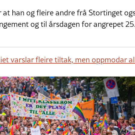
at han og fleire andre frå Stortinget også 
ngement og til årsdagen for angrepet 25. 
iet varslar fleire tiltak, men oppmodar alle