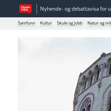
Nyhende- og debattavisa for 
Samfunn
Kultur
Skule og jobb
Natur og mil