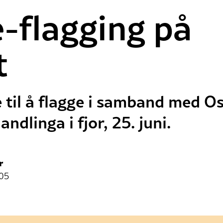
e-flagging på
t
 til å flagge i samband med Os
ndlinga i fjor, 25. juni.
r
:05