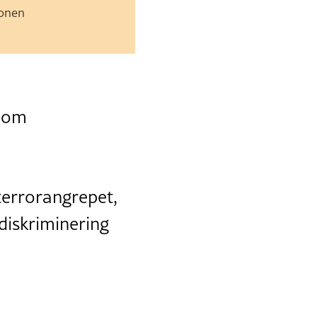
jonen
t om
terrorangrepet,
 diskriminering