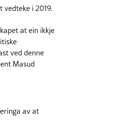
t vedteke i 2019.
apet at ein ikkje
itiske
ast ved denne
ident Masud
eringa av at