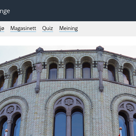
unge
jø
Magasinett
Quiz
Meining