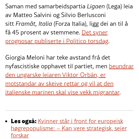
Saman med samarbeidspartia
Ligaen
(Lega) leia
av Matteo Salvini og Silvio Berlusconi
sitt
Framåt, Italia
(Forza Italia), ligg dei an til å
få 45 prosent av stemmene.
Det syner
prognosar publiserte i Politico torsdag
.
Giorgia Meloni har teke avstand frå det
nyfascistiske opphavet til partiet, men
beundrar
den ungarske leiaren Viktor Orbán, er
motstandar av skeive rettar og vil at den
italienske marinen skal vise vekk migrantar
.
Les også:
Kvinner står i front for europeisk
høgrepopulisme: – Kan vere strategisk, seier
forskar