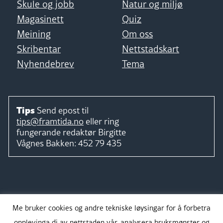
Skule og jobb
Natur og miljø
Magasinett
Quiz
Meining
Om oss
Skribentar
Nettstadskart
Nyhendebrev
Tema
Tips
Send epost til
tips@framtida.no
eller ring
fungerande redaktør
Birgitte
Vågnes Bakken:
452 79 435
Følg
Me bruker cookies og andre tekniske løysingar for å forbetra
opplevinga di av nettstaden vår, analysera bruksmønster og