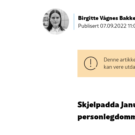
Birgitte Vågnes Bakk
Publisert
07.09.2022 11:
Denne artikke
kan vere utda
Skjelpadda Janu
personlegdomm