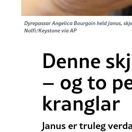
Dyrepassar Angelica Bourgoin held Janus, skj
Nolfi/Keystone via AP
Denne skj
– og to 
kranglar
Janus er truleg verd