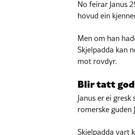
No feirar Janus 
hovud ein kjenner
Men om han hadde 
Skjelpadda kan ne
mot rovdyr.
Blir tatt go
Janus er ei gresk
romerske guden Ja
Skjelpadda vart k