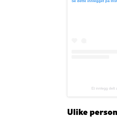
Se dette innlegget på In
Et innlegg de
Ulike pers