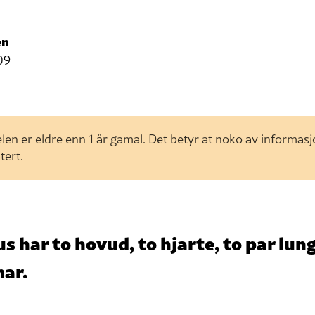
en
09
len er eldre enn 1 år gamal. Det betyr at noko av informas
tert.
s har to hovud, to hjarte, to par lung
ar.