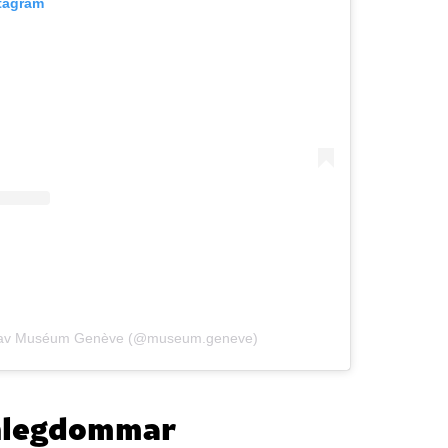
stagram
lt av Muséum Genève (@museum.geneve)
onlegdommar