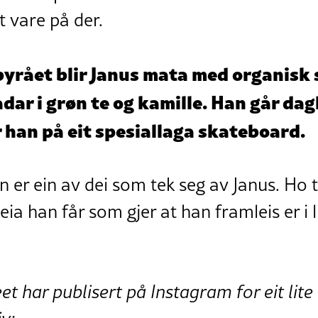
tt vare på der.
byrået blir Janus mata med organisk 
dar i grøn te og kamille. Han går dagl
 han på eit spesiallaga skateboard.
 er ein av dei som tek seg av Janus. Ho t
a han får som gjer at han framleis er i 
t har publisert på Instagram for eit lite i