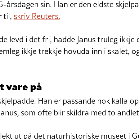
25-årsdagen sin. Han er den eldste skjel
 til,
skriv Reuters.
levd i det fri, hadde Janus truleg ikkje 
mleg ikkje trekkje hovuda inn i skalet, og
dt vare på
 skjelpadde. Han er passande nok kalla op
nus, som ofte blir skildra med to andlet
lekt ut på det naturhistoriske museet i G