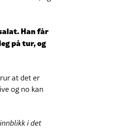
salat. Han får
eg på tur, og
rur at det er
live og no kan
nnblikk i det