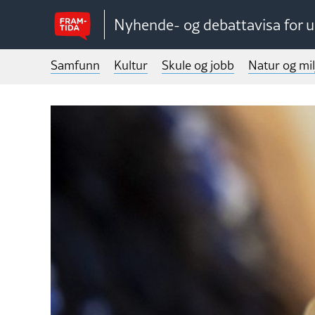
Nyhende- og debattavisa for 
Samfunn
Kultur
Skule og jobb
Natur og mil