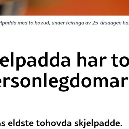
elpadda med to hovud, under feiringa av 25-årsdagen han
elpadda har t
personlegdoma
as eldste tohovda skjelpadde.