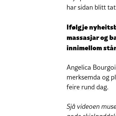
har sidan blitt ta
Ifølgje nyheits
massasjar og ba
innimellom står
Angelica Bourgoin
merksemda og plei
feire rund dag.
Sjå videoen musee