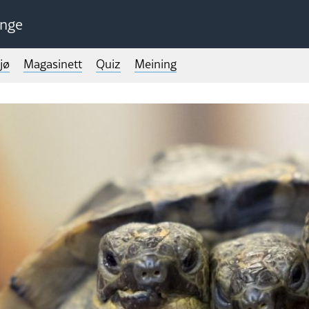
unge
jø
Magasinett
Quiz
Meining