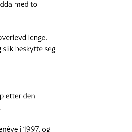
padda med to
overlevd lenge.
 slik beskytte seg
p etter den
.
enève i 1997, og