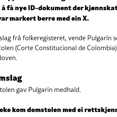
å få nye ID-dokument der kjønnska
 var markert berre med ein X.
slag frå folkeregisteret, vende Pulgarín se
olen (Corte Constitucional de Colombia)
loven.
mslag
olen gav Pulgarín medhald.
eke kom domstolen med ei rettskjen