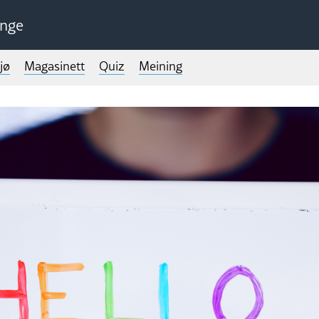
unge
jø
Magasinett
Quiz
Meining