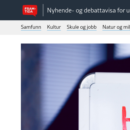
Nyhende- og debattavisa for 
Samfunn
Kultur
Skule og jobb
Natur og mil