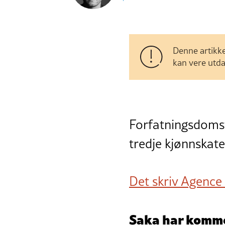
Denne artikke
kan vere utda
Forfatningsdomsto
tredje kjønnskateg
Det skriv Agence
Saka har komme