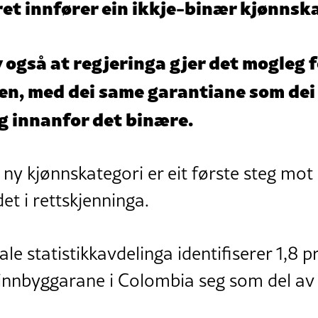
ret innfører ein ikkje-binær kjønnsk
også at regjeringa gjer det mogleg fo
en, med dei same garantiane som dei
eg innanfor det binære.
 ny kjønnskategori er eit første steg mot 
det i rettskjenninga.
ale statistikkavdelinga identifiserer 1,8 
 innbyggarane i Colombia seg som del a