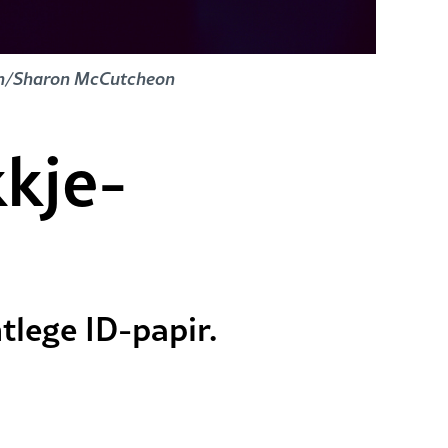
lash/Sharon McCutcheon
kje-
tlege ID-papir.