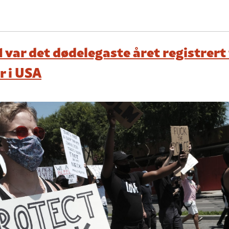
 var det dødelegaste året registrert
r i USA