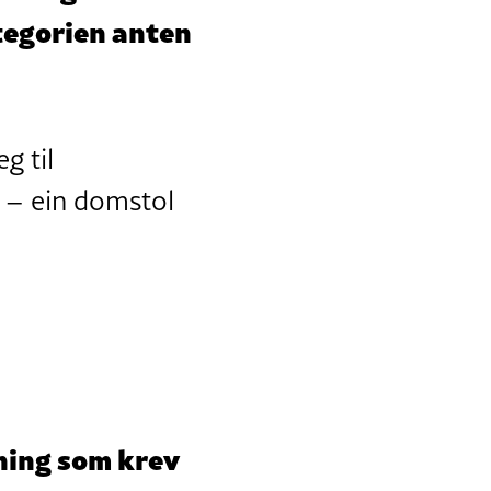
tegorien anten
g til
 – ein domstol
ning som krev