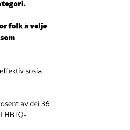
ategori.
r folk å velje
 som
effektiv sosial
prosent av dei 36
v LHBTQ-