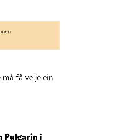
jonen
 må få velje ein
ía
Pulgarín
i