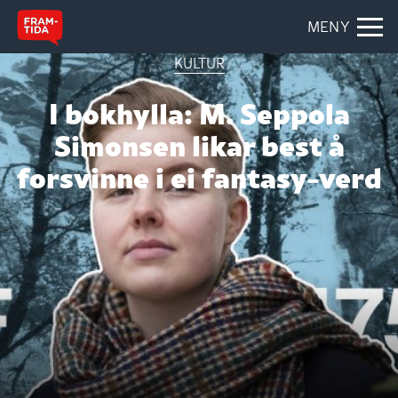
MENY
KULTUR
I bokhylla: M. Seppola
Simonsen likar best å
forsvinne i ei fantasy-verd