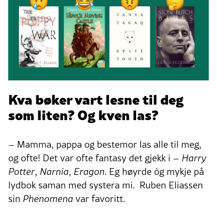
Kva bøker vart lesne til deg
som liten? Og kven las?
– Mamma, pappa og bestemor las alle til meg,
og ofte! Det var ofte fantasy det gjekk i –
Harry
Potter
,
Narnia
,
Eragon
. Eg høyrde òg mykje på
lydbok saman med systera mi. Ruben Eliassen
sin
Phenomena
var favoritt.