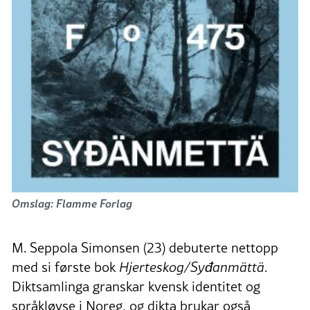
Omslag: Flamme Forlag
M. Seppola Simonsen (23) debuterte nettopp
med si første bok
Hjerteskog/Syđanmättä
.
Diktsamlinga granskar kvensk identitet og
språkløyse i Noreg, og dikta brukar også