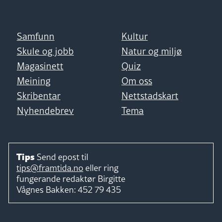
Samfunn
Kultur
Skule og jobb
Natur og miljø
Magasinett
Quiz
Meining
Om oss
Skribentar
Nettstadskart
Nyhendebrev
Tema
Tips
Send epost til
tips@framtida.no
eller ring
fungerande redaktør
Birgitte
Vågnes Bakken:
452 79 435