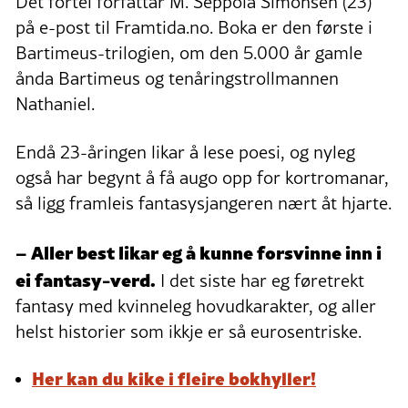
Det fortel forfattar M. Seppola Simonsen (23)
på e-post til Framtida.no. Boka er den første i
Bartimeus-trilogien, om den 5.000 år gamle
ånda Bartimeus og tenåringstrollmannen
Nathaniel.
Endå 23-åringen likar å lese poesi, og nyleg
også har begynt å få augo opp for kortromanar,
så ligg framleis fantasysjangeren nært åt hjarte.
– Aller best likar eg å kunne forsvinne inn i
ei fantasy-verd.
I det siste har eg føretrekt
fantasy med kvinneleg hovudkarakter, og aller
helst historier som ikkje er så eurosentriske.
Her kan du kike i fleire bokhyller!