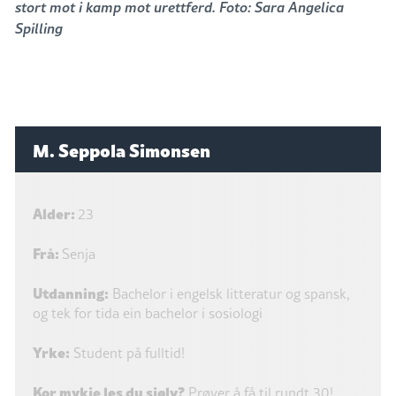
stort mot i kamp mot urettferd. Foto: Sara Angelica
Spilling
M. Seppola Simonsen
Alder:
23
Frå:
Senja
Utdanning:
Bachelor i engelsk litteratur og spansk,
og tek for tida ein bachelor i sosiologi
Yrke:
Student på fulltid!
Kor mykje les du sjølv?
Prøver å få til rundt 30!