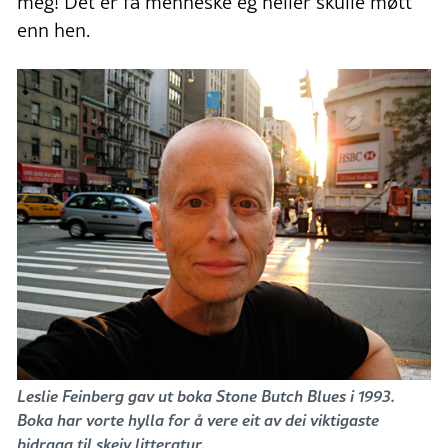
meg! Det er få menneske eg heller skulle møtt
enn hen.
Leslie Feinberg gav ut boka Stone Butch Blues i 1993.
Boka har vorte hylla for å vere eit av dei viktigaste
bidraga til skeiv litteratur.