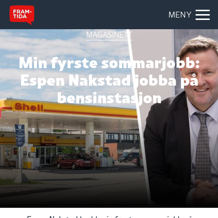
MENY
MAGASINETT
Min fyrste sommarjobb:
Espen Nakstad jobba på
bensinstasjon