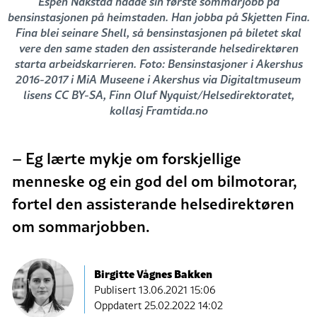
Espen Nakstad hadde sin første sommarjobb på
bensinstasjonen på heimstaden. Han jobba på Skjetten Fina.
Fina blei seinare Shell, så bensinstasjonen på biletet skal
vere den same staden den assisterande helsedirektøren
starta arbeidskarrieren. Foto: Bensinstasjoner i Akershus
2016-2017 i MiA Museene i Akershus via Digitaltmuseum
lisens CC BY-SA, Finn Oluf Nyquist/Helsedirektoratet,
kollasj Framtida.no
– Eg lærte mykje om forskjellige
menneske og ein god del om bilmotorar,
fortel den assisterande helsedirektøren
om sommarjobben.
Birgitte Vågnes Bakken
Publisert
13.06.2021 15:06
Oppdatert 25.02.2022 14:02