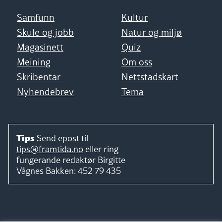
Samfunn
Kultur
Skule og jobb
Natur og miljø
Magasinett
Quiz
Meining
Om oss
Skribentar
Nettstadskart
Nyhendebrev
Tema
Tips
Send epost til
tips@framtida.no
eller ring
fungerande redaktør
Birgitte
Vågnes Bakken:
452 79 435