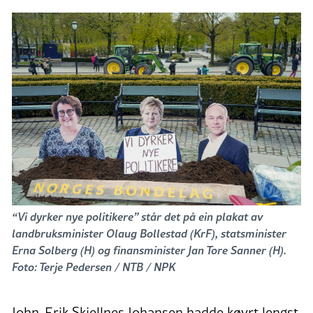
“Vi dyrker nye politikere” står det på ein plakat av
landbruksminister Olaug Bollestad (KrF), statsminister
Erna Solberg (H) og finansminister Jan Tore Sanner (H).
Foto: Terje Pedersen / NTB / NPK
John-Erik Skjellnes Johansen hadde køyrt lengst