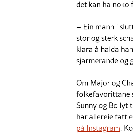
det kan ha noko f
– Ein mann i slut
stor og sterk sc
klara å halda han
sjarmerande og g
Om Major og Cha
folkefavorittan
Sunny og Bo lyt 
har allereie fått 
på Instagram
. K