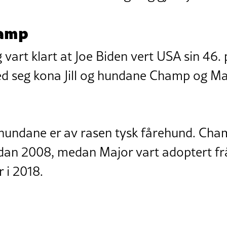
hamp
 vart klart at Joe Biden vert USA sin 46. 
d seg kona Jill og hundane Champ og Majo
ehundane er av rasen tysk fårehund. Cha
idan 2008, medan Major vart adoptert frå
 i 2018.