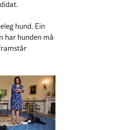
didat.
peleg hund. Ein
om har hunden må
 framstår