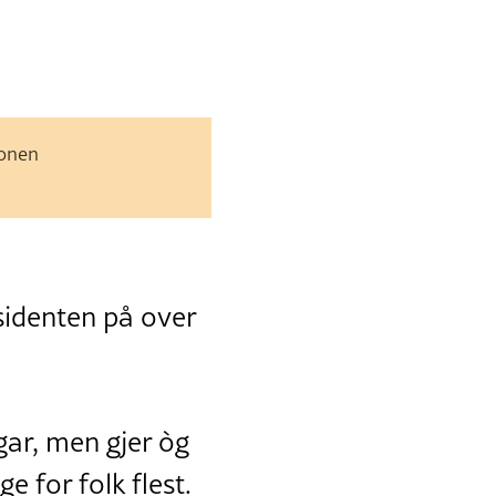
jonen
sidenten på over
gar, men gjer òg
 for folk flest.