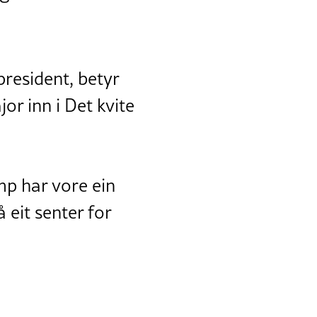
president, betyr
r inn i Det kvite
mp har vore ein
 eit senter for