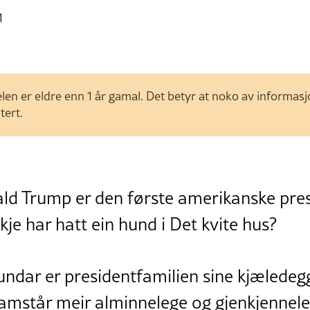
1
len er eldre enn 1 år gamal. Det betyr at noko av informas
tert.
ald Trump er den første amerikanske pre
kje har hatt ein hund i Det kvite hus?
undar er presidentfamilien sine kjæledeg
ramstår meir alminnelege og gjenkjennelege