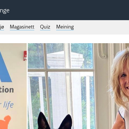
unge
jø
Magasinett
Quiz
Meining