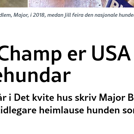
dlem, Major, i 2018, medan Jill feira den nasjonale hund
 Champ er USA 
ehundar
år i Det kvite hus skriv Major B
tidlegare heimlause hunden som