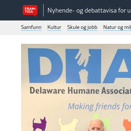
Nyhende- og debattavisa for 
Samfunn
Kultur
Skule og jobb
Natur og mil