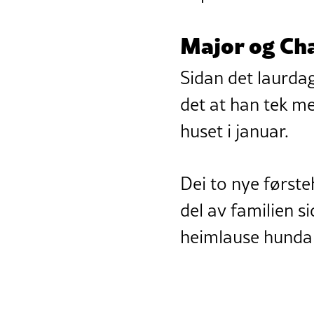
Major og C
Sidan det laurdag
det at han tek me
huset i januar.
Dei to nye først
del av familien s
heimlause hundar