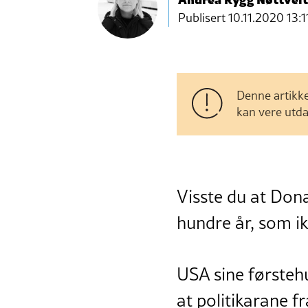
Publisert
10.11.2020 13:1
Denne artikke
kan vere utda
Visste du at Don
hundre år, som ik
USA sine førsteh
at politikarane f