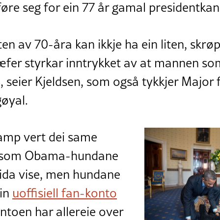
øre seg for ein 77 år gamal presidentkan
ten av 70-åra kan ikkje ha ein liten, skrø
hæfer styrkar inntrykket av at mannen s
, seier Kjeldsen, som også tykkjer Major
øyal.
mp vert dei same
e som Obama-hundane
tida vise, men hundane
ein
uoffisiell fan-konto
ontoen har allereie over