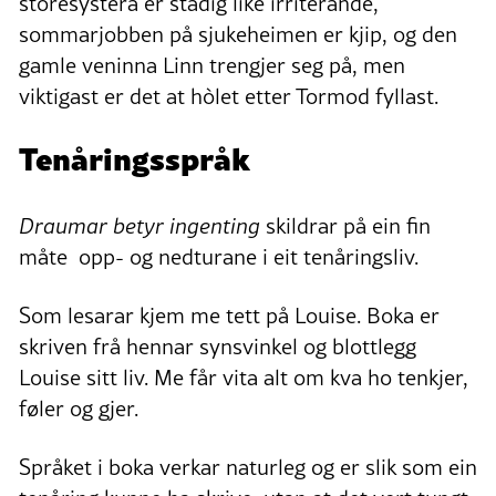
storesystera er stadig like irriterande,
sommarjobben på sjukeheimen er kjip, og den
gamle veninna Linn trengjer seg på, men
viktigast er det at hòlet etter Tormod fyllast.
Tenåringsspråk
Draumar betyr ingenting
skildrar på ein fin
måte opp- og nedturane i eit tenåringsliv.
Som lesarar kjem me tett på Louise. Boka er
skriven frå hennar synsvinkel og blottlegg
Louise sitt liv. Me får vita alt om kva ho tenkjer,
føler og gjer.
Språket i boka verkar naturleg og er slik som ein