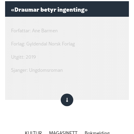
«Draumar betyr ingenting»
Forfattar: Ane Barmen
Forlag: Gyldendal Norsk Forlag
Utgitt: 2019
Sjanger: Ungdomsroman
KULTUR
MAGASINETT
Bokmelding