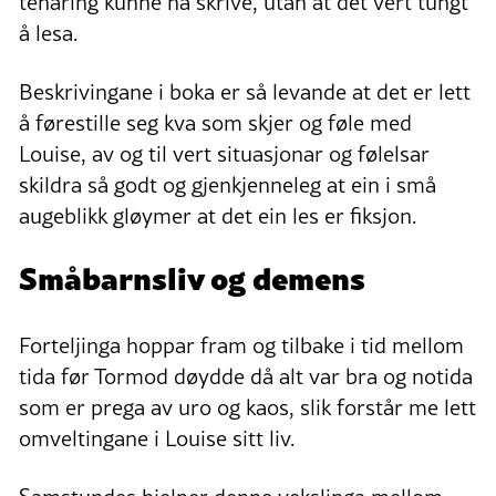
tenåring kunne ha skrive, utan at det vert tungt
å lesa.
Beskrivingane i boka er så levande at det er lett
å førestille seg kva som skjer og føle med
Louise, av og til vert situasjonar og følelsar
skildra så godt og gjenkjenneleg at ein i små
augeblikk gløymer at det ein les er fiksjon.
Småbarnsliv og demens
Forteljinga hoppar fram og tilbake i tid mellom
tida før Tormod døydde då alt var bra og notida
som er prega av uro og kaos, slik forstår me lett
omveltingane i Louise sitt liv.