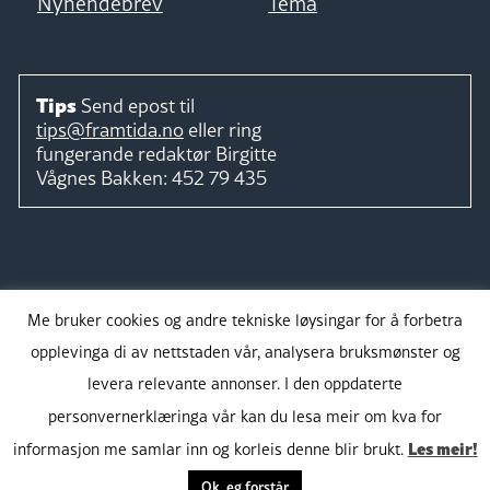
Nyhendebrev
Tema
Tips
Send epost til
tips@framtida.no
eller ring
fungerande redaktør
Birgitte
Vågnes Bakken:
452 79 435
Følg
Me bruker cookies og andre tekniske løysingar for å forbetra
opplevinga di av nettstaden vår, analysera bruksmønster og
levera relevante annonser. I den oppdaterte
personvernerklæringa vår kan du lesa meir om kva for
Takk for støtta:
Les meir!
informasjon me samlar inn og korleis denne blir brukt.
Ok, eg forstår