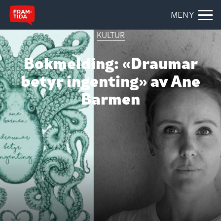
MENY
KULTUR
Bokmelding: «Draumar
betyr ingenting» av Ane
Barmen