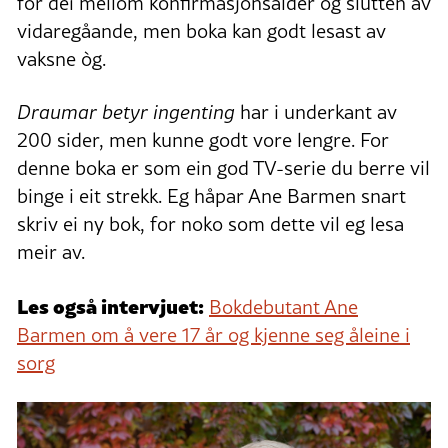
for dei mellom konfirmasjonsalder og slutten av
vidaregåande, men boka kan godt lesast av
vaksne òg.
Draumar betyr ingenting
har i underkant av
200 sider, men kunne godt vore lengre. For
denne boka er som ein god TV-serie du berre vil
binge i eit strekk. Eg håpar Ane Barmen snart
skriv ei ny bok, for noko som dette vil eg lesa
meir av.
Les også intervjuet:
Bokdebutant Ane
Barmen om å vere 17 år og kjenne seg åleine i
sorg