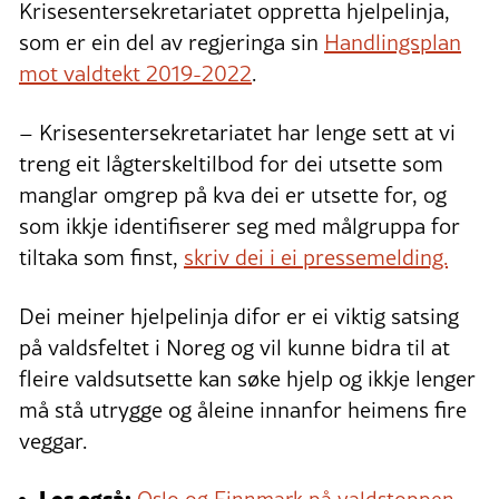
Krisesentersekretariatet oppretta hjelpelinja,
som er ein del av regjeringa sin
Handlingsplan
mot valdtekt 2019-2022
.
– Krisesentersekretariatet har lenge sett at vi
treng eit lågterskeltilbod for dei utsette som
manglar omgrep på kva dei er utsette for, og
som ikkje identifiserer seg med målgruppa for
tiltaka som finst,
skriv dei i ei pressemelding.
Dei meiner hjelpelinja difor er ei viktig satsing
på valdsfeltet i Noreg og vil kunne bidra til at
fleire valdsutsette kan søke hjelp og ikkje lenger
må stå utrygge og åleine innanfor heimens fire
veggar.
Les også:
Oslo og Finnmark på valdstoppen