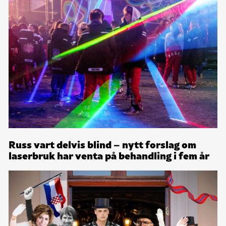
Russ vart delvis blind – nytt forslag om
laserbruk har venta på behandling i fem år