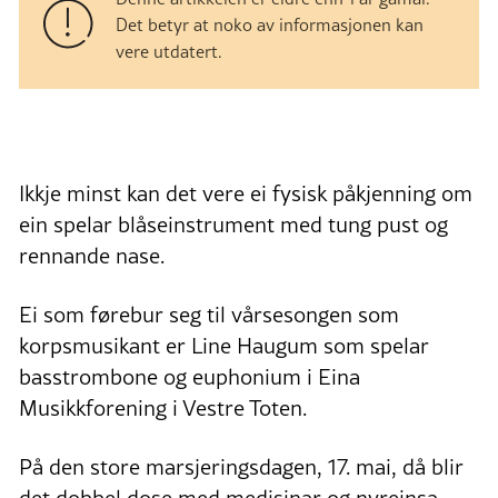
Det betyr at noko av informasjonen kan
vere utdatert.
Ikkje minst kan det vere ei fysisk påkjenning om
ein spelar blåseinstrument med tung pust og
rennande nase.
Ei som førebur seg til vårsesongen som
korpsmusikant er Line Haugum som spelar
basstrombone og euphonium i Eina
Musikkforening i Vestre Toten.
På den store marsjeringsdagen, 17. mai, då blir
det dobbel dose med medisinar og nyreinsa