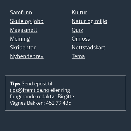
Samfunn
Kultur
Skule og jobb
Natur og miljø
Magasinett
Quiz
Meining
Om oss
Skribentar
Nettstadskart
Nyhendebrev
Tema
Tips
Send epost til
tips@framtida.no
eller ring
fungerande redaktør
Birgitte
Vågnes Bakken:
452 79 435