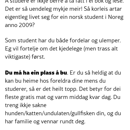
Å studere er ikkje berre å ta fatt i ei bok og lese.
Det er så uendeleg mykje meir! Så korleis artar
eigentleg livet seg for ein norsk student i Noreg
anno 2009?
Som student har du både fordelar og ulemper.
Eg vil fortelje om det kjedelege (men trass alt
viktigaste) først.
Du må ha ein plass å bu
. Er du så heldig at du
kan bu heime hos foreldra dine mens du
studerer, så er det heilt topp. Det betyr for dei
fleste gratis mat og varm middag kvar dag. Du
treng ikkje sakne
hunden/katten/undulaten/gullfisken din, og du
har familie og vennar rundt deg.