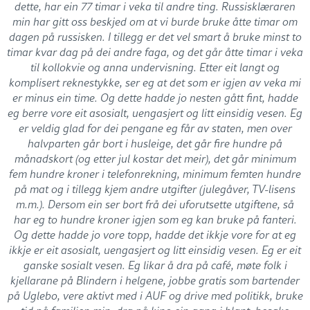
dette, har ein 77 timar i veka til andre ting. Russisklæraren
min har gitt oss beskjed om at vi burde bruke åtte timar om
dagen på russisken. I tillegg er det vel smart å bruke minst to
timar kvar dag på dei andre faga, og det går åtte timar i veka
til kollokvie og anna undervisning. Etter eit langt og
komplisert reknestykke, ser eg at det som er igjen av veka mi
er minus ein time. Og dette hadde jo nesten gått fint, hadde
eg berre vore eit asosialt, uengasjert og litt einsidig vesen. Eg
er veldig glad for dei pengane eg får av staten, men over
halvparten går bort i husleige, det går fire hundre på
månadskort (og etter jul kostar det meir), det går minimum
fem hundre kroner i telefonrekning, minimum femten hundre
på mat og i tillegg kjem andre utgifter (julegåver, TV-lisens
m.m.). Dersom ein ser bort frå dei uforutsette utgiftene, så
har eg to hundre kroner igjen som eg kan bruke på fanteri.
Og dette hadde jo vore topp, hadde det ikkje vore for at eg
ikkje er eit asosialt, uengasjert og litt einsidig vesen. Eg er eit
ganske sosialt vesen. Eg likar å dra på café, møte folk i
kjellarane på Blindern i helgene, jobbe gratis som bartender
på Uglebo, vere aktivt med i AUF og drive med politikk, bruke