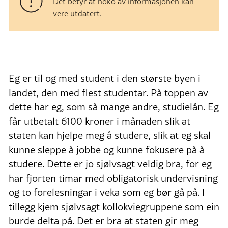
Det betyr at noko av informasjonen kan
vere utdatert.
Eg er til og med student i den største byen i
landet, den med flest studentar. På toppen av
dette har eg, som så mange andre, studielån. Eg
får utbetalt 6100 kroner i månaden slik at
staten kan hjelpe meg å studere, slik at eg skal
kunne sleppe å jobbe og kunne fokusere på å
studere. Dette er jo sjølvsagt veldig bra, for eg
har fjorten timar med obligatorisk undervisning
og to forelesningar i veka som eg bør gå på. I
tillegg kjem sjølvsagt kollokviegruppene som ein
burde delta på. Det er bra at staten gir meg