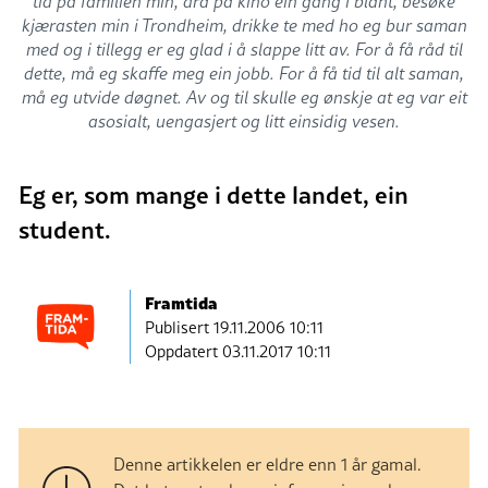
tid på familien min, dra på kino ein gang i blant, besøke
kjærasten min i Trondheim, drikke te med ho eg bur saman
med og i tillegg er eg glad i å slappe litt av. For å få råd til
dette, må eg skaffe meg ein jobb. For å få tid til alt saman,
må eg utvide døgnet. Av og til skulle eg ønskje at eg var eit
asosialt, uengasjert og litt einsidig vesen.
Eg er, som mange i dette landet, ein
student.
Framtida
Publisert
19.11.2006 10:11
Oppdatert 03.11.2017 10:11
Denne artikkelen er eldre enn 1 år gamal.