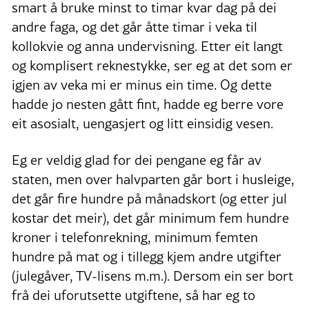
smart å bruke minst to timar kvar dag på dei
andre faga, og det går åtte timar i veka til
kollokvie og anna undervisning. Etter eit langt
og komplisert reknestykke, ser eg at det som er
igjen av veka mi er minus ein time. Og dette
hadde jo nesten gått fint, hadde eg berre vore
eit asosialt, uengasjert og litt einsidig vesen.
Eg er veldig glad for dei pengane eg får av
staten, men over halvparten går bort i husleige,
det går fire hundre på månadskort (og etter jul
kostar det meir), det går minimum fem hundre
kroner i telefonrekning, minimum femten
hundre på mat og i tillegg kjem andre utgifter
(julegåver, TV-lisens m.m.). Dersom ein ser bort
frå dei uforutsette utgiftene, så har eg to