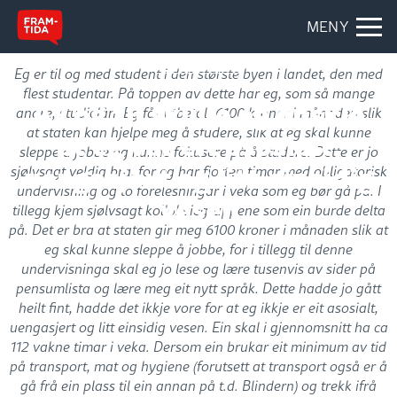
MENY
MAGASINETT
Eg er til og med student i den største byen i landet, den med
flest studentar. På toppen av dette har eg, som så mange
Av og til skulle eg ønskje
andre, studielån. Eg får utbetalt 6100 kroner i månaden slik
at staten kan hjelpe meg å studere, slik at eg skal kunne
at eg var eit asosialt,
sleppe å jobbe og kunne fokusere på å studere. Dette er jo
uengasjert og litt einsidig
sjølvsagt veldig bra, for eg har fjorten timar med obligatorisk
undervisning og to forelesningar i veka som eg bør gå på. I
vesen
tillegg kjem sjølvsagt kollokviegruppene som ein burde delta
på. Det er bra at staten gir meg 6100 kroner i månaden slik at
eg skal kunne sleppe å jobbe, for i tillegg til denne
undervisninga skal eg jo lese og lære tusenvis av sider på
pensumlista og lære meg eit nytt språk. Dette hadde jo gått
heilt fint, hadde det ikkje vore for at eg ikkje er eit asosialt,
uengasjert og litt einsidig vesen. Ein skal i gjennomsnitt ha ca
112 vakne timar i veka. Dersom ein brukar eit minimum av tid
på transport, mat og hygiene (forutsett at transport også er å
gå frå ein plass til ein annan på t.d. Blindern) og trekk ifrå