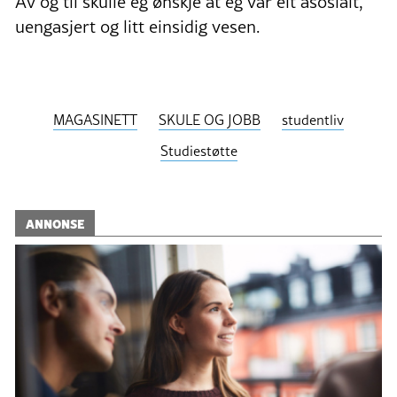
Av og til skulle eg ønskje at eg var eit asosialt,
uengasjert og litt einsidig vesen.
MAGASINETT
SKULE OG JOBB
studentliv
Studiestøtte
ANNONSE