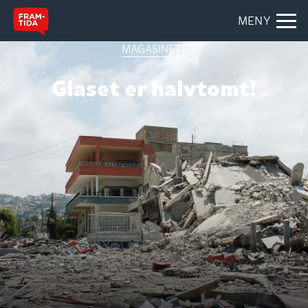
MENY
MAGASINETT
Glaset er halvtomt!