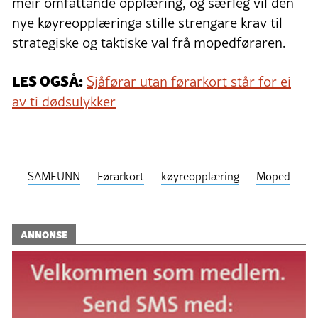
meir omfattande opplæring, og særleg vil den
nye køyreopplæringa stille strengare krav til
strategiske og taktiske val frå mopedføraren.
LES OGSÅ:
Sjåførar utan førarkort står for ei
av ti dødsulykker
SAMFUNN
Førarkort
køyreopplæring
Moped
ANNONSE