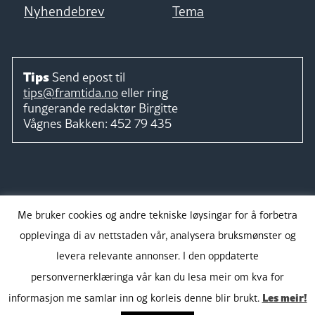
Nyhendebrev
Tema
Tips
Send epost til
tips@framtida.no
eller ring
fungerande redaktør
Birgitte
Vågnes Bakken:
452 79 435
Følg
Me bruker cookies og andre tekniske løysingar for å forbetra
opplevinga di av nettstaden vår, analysera bruksmønster og
levera relevante annonser. I den oppdaterte
personvernerklæringa vår kan du lesa meir om kva for
Takk for støtta:
Les meir!
informasjon me samlar inn og korleis denne blir brukt.