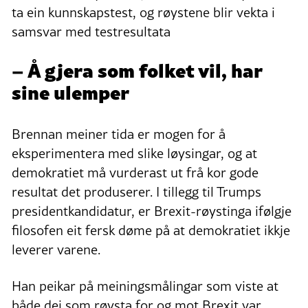
ta ein kunnskapstest, og røystene blir vekta i
samsvar med testresultata
– Å gjera som folket vil, har
sine ulemper
Brennan meiner tida er mogen for å
eksperimentera med slike løysingar, og at
demokratiet må vurderast ut frå kor gode
resultat det produserer. I tillegg til Trumps
presidentkandidatur, er Brexit-røystinga ifølgje
filosofen eit fersk døme på at demokratiet ikkje
leverer varene.
Han peikar på meiningsmålingar som viste at
både dei som røysta for og mot Brexit var