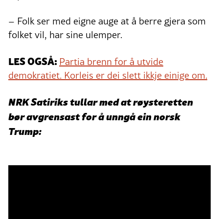
– Folk ser med eigne auge at å berre gjera som
folket vil, har sine ulemper.
LES OGSÅ:
Partia brenn for å utvide
demokratiet. Korleis er dei slett ikkje einige om.
NRK Satiriks tullar med at røysteretten
bør avgrensast for å unngå ein norsk
Trump: