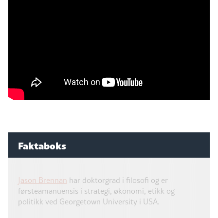
Faktaboks
Jason Brennan
har doktorgrad i filosofi og er
førsteamanuensis i strategi, økonomi, etikk og
politikk ved Georgetown University i USA.