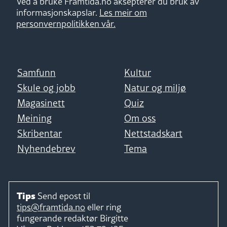
Ved å bruke Framtida.no aksepterer du bruk av
informasjonskapslar.
Les meir om
personvernpolitikken vår.
Samfunn
Kultur
Skule og jobb
Natur og miljø
Magasinett
Quiz
Meining
Om oss
Skribentar
Nettstadskart
Nyhendebrev
Tema
Tips
Send epost til
tips@framtida.no
eller ring
fungerande redaktør
Birgitte