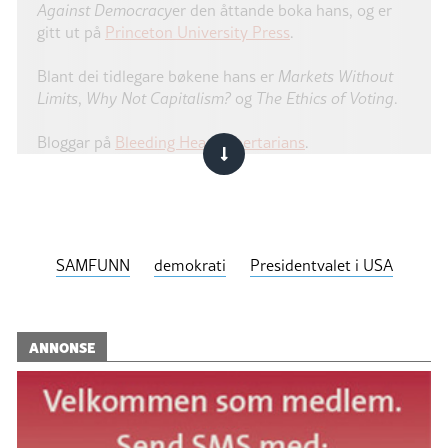
Against Democracy
er den åttande boka hans, og er
gitt ut på
Princeton University Press
.
Blant dei tidlegare bøkene hans er
Markets Without
Limits
,
Why Not Capitalism?
og
The Ethics of Voting
.
Bloggar på
Bleeding Heart Libertarians
.
SAMFUNN
demokrati
Presidentvalet i USA
ANNONSE