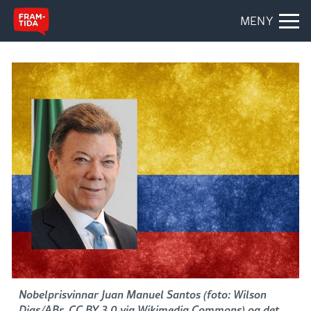
MENY
Nobelprisvinnar Juan Manuel Santos (foto: Wilson
Dias/ABr, CC BY 3.0 via Wikimedia Commons) og det