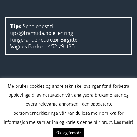
Tips
Send epost til
tips@framtida.no
eller ring
fungerande redaktør
Birgitte
Vågnes Bakken:
452 79 435
Følg
Me bruker cookies og andre tekniske løysingar for å forbetra
opplevinga di av nettstaden vår, analysera bruksmønster og
levera relevante annonser. I den oppdaterte
personvernerklæringa vår kan du lesa meir om kva for
Takk for støtta:
Les meir!
informasjon me samlar inn og korleis denne blir brukt.
Ok, eg forstår