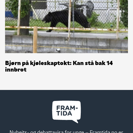
Bjørn på kjøleskaptokt: Kan stå bak 14
innbrot
Nyheits- og debattavisa for unge – Framtida.no er