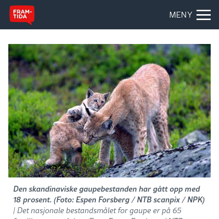
MENY
Den skandinaviske gaupebestanden har gått opp med
18 prosent. (Foto: Espen Forsberg / NTB scanpix / NPK)
| Det nasjonale bestandsmålet for gaupe er på 65