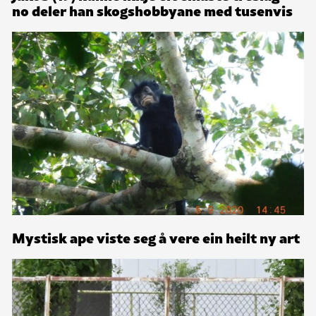
no deler han skogshobbyane med tusenvis
Mystisk ape viste seg å vere ein heilt ny art