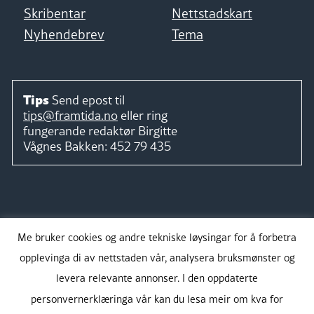
Skribentar
Nettstadskart
Nyhendebrev
Tema
Tips
Send epost til
tips@framtida.no
eller ring
fungerande redaktør
Birgitte
Vågnes Bakken:
452 79 435
Følg
Me bruker cookies og andre tekniske løysingar for å forbetra
opplevinga di av nettstaden vår, analysera bruksmønster og
levera relevante annonser. I den oppdaterte
personvernerklæringa vår kan du lesa meir om kva for
Takk for støtta: