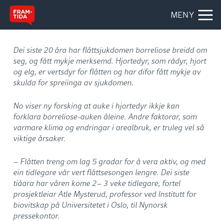
MENY
Dei siste 20 åra har flåttsjukdomen borreliose breidd om
seg, og fått mykje merksemd. Hjortedyr, som rådyr, hjort
og elg, er vertsdyr for flåtten og har difor fått mykje av
skulda for spreiinga av sjukdomen.
No viser ny forsking at auke i hjortedyr ikkje kan
forklara borreliose-auken åleine. Andre faktorar, som
varmare klima og endringar i arealbruk, er truleg vel så
viktige årsaker.
– Flåtten treng om lag 5 gradar for å vera aktiv, og med
ein tidlegare vår vert flåttsesongen lengre. Dei siste
tiåara har våren kome 2– 3 veke tidlegare, fortel
prosjektleiar Atle Mysterud, professor ved Institutt for
biovitskap på Universitetet i Oslo, til Nynorsk
pressekontor.