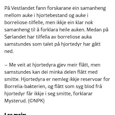
På Vestlandet fann forskarane ein samanheng
mellom auke i hjortebestand og auke i
borreliose-tilfelle, men ikkje ein klar nok
samanheng til å forklara heile auken. Medan på
Sørlandet har tilfella av borreliose auka
samstundes som talet på hjortedyr har gått
ned.
– Me veit at hjortedyra gjev meir flått, men
samstundes kan dei minka delen flått med
smitte. Hjortedyra er nemleg ikkje reservoar for
Borrelia-bakterien, og flått som syg blod frå
hjortedyr får ikkje i seg smitte, forklarar
Mysterud. (©NPK)
Les meir: