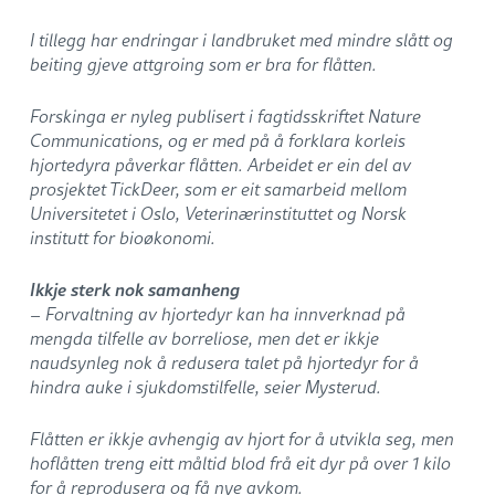
I tillegg har endringar i landbruket med mindre slått og
beiting gjeve attgroing som er bra for flåtten.
Forskinga er nyleg publisert i fagtidsskriftet Nature
Communications, og er med på å forklara korleis
hjortedyra påverkar flåtten. Arbeidet er ein del av
prosjektet TickDeer, som er eit samarbeid mellom
Universitetet i Oslo, Veterinærinstituttet og Norsk
institutt for bioøkonomi.
Ikkje sterk nok samanheng
– Forvaltning av hjortedyr kan ha innverknad på
mengda tilfelle av borreliose, men det er ikkje
naudsynleg nok å redusera talet på hjortedyr for å
hindra auke i sjukdomstilfelle, seier Mysterud.
Flåtten er ikkje avhengig av hjort for å utvikla seg, men
hoflåtten treng eitt måltid blod frå eit dyr på over 1 kilo
for å reprodusera og få nye avkom.