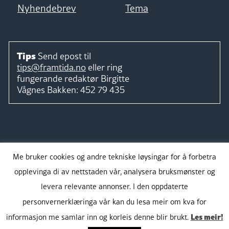
Nyhendebrev
Tema
Tips
Send epost til
tips@framtida.no
eller ring
fungerande redaktør
Birgitte
Vågnes Bakken:
452 79 435
Følg
Me bruker cookies og andre tekniske løysingar for å forbetra
opplevinga di av nettstaden vår, analysera bruksmønster og
levera relevante annonser. I den oppdaterte
personvernerklæringa vår kan du lesa meir om kva for
Takk for støtta:
Les meir!
informasjon me samlar inn og korleis denne blir brukt.