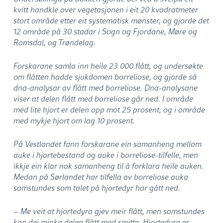
kvitt handkle over vegetasjonen i eit 20 kvadratmeter
stort område etter eit systematisk mønster, og gjorde det
12 område på 30 stadar i Sogn og Fjordane, Møre og
Romsdal, og Trøndelag.
Forskarane samla inn heile 23 000 flått, og undersøkte
om flåtten hadde sjukdomen borreliose, og gjorde så
dna-analysar av flått med borreliose. Dna-analysane
viser at delen flått med borreliose går ned. I område
med lite hjort er delen opp mot 25 prosent, og i område
med mykje hjort om lag 10 prosent.
På Vestlandet fann forskarane ein samanheng mellom
auke i hjortebestand og auke i borreliose-tilfelle, men
ikkje ein klar nok samanheng til å forklara heile auken.
Medan på Sørlandet har tilfella av borreliose auka
samstundes som talet på hjortedyr har gått ned.
– Me veit at hjortedyra gjev meir flått, men samstundes
kan dei minka delen flått med smitte. Hjortedyra er