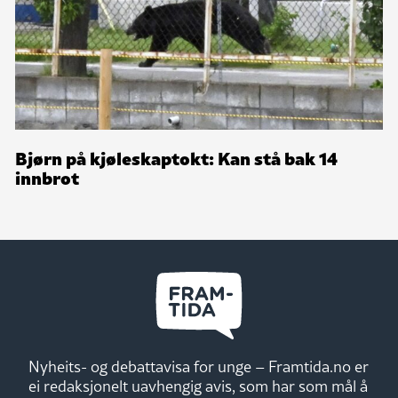
Bjørn på kjøleskaptokt: Kan stå bak 14
innbrot
Nyheits- og debattavisa for unge – Framtida.no er
ei redaksjonelt uavhengig avis, som har som mål å