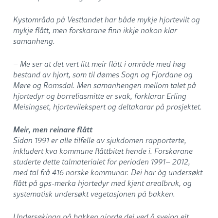
Kystområda på Vestlandet har både mykje hjortevilt og
mykje flått, men forskarane finn ikkje nokon klar
samanheng.
– Me ser at det vert litt meir flått i område med høg
bestand av hjort, som til dømes Sogn og Fjordane og
Møre og Romsdal. Men samanhengen mellom talet på
hjortedyr og borreliasmitte er svak, forklarar Erling
Meisingset, hjortevilekspert og deltakarar på prosjektet.
Meir, men reinare flått
Sidan 1991 er alle tilfelle av sjukdomen rapporterte,
inkludert kva kommune flåttbitet hende i. Forskarane
studerte dette talmaterialet for perioden 1991– 2012,
med tal frå 416 norske kommunar. Dei har òg undersøkt
flått på gps-merka hjortedyr med kjent arealbruk, og
systematisk undersøkt vegetasjonen på bakken.
Undersøkinga på bakken gjorde dei ved å sveipa eit