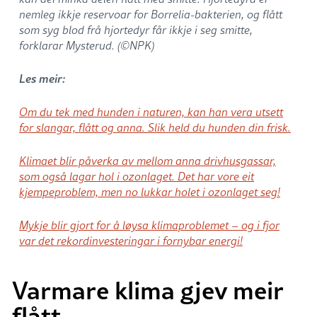
nemleg ikkje reservoar for Borrelia-bakterien, og flått
som syg blod frå hjortedyr får ikkje i seg smitte,
forklarar Mysterud. (©NPK)
Les meir:
Om du tek med hunden i naturen, kan han vera utsett
for slangar, flått og anna. Slik held du hunden din frisk.
Klimaet blir påverka av mellom anna drivhusgassar,
som også lagar hol i ozonlaget. Det har vore eit
kjempeproblem, men no lukkar holet i ozonlaget seg!
Mykje blir gjort for å løysa klimaproblemet – og i fjor
var det rekordinvesteringar i fornybar energi!
Varmare klima gjev meir
flått