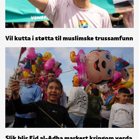
Vil kutta i støtta til muslimske trussamfunn
Slik blir Eid al-Adha markert kringom verda