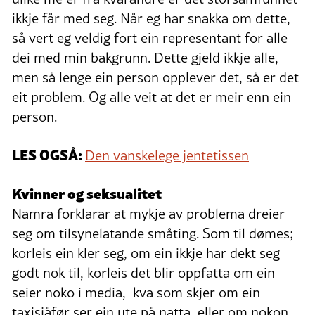
ikkje får med seg. Når eg har snakka om dette,
så vert eg veldig fort ein representant for alle
dei med min bakgrunn. Dette gjeld ikkje alle,
men så lenge ein person opplever det, så er det
eit problem. Og alle veit at det er meir enn ein
person.
LES OGSÅ:
Den vanskelege jentetissen
Kvinner og seksualitet
Namra forklarar at mykje av problema dreier
seg om tilsynelatande småting. Som til dømes;
korleis ein kler seg, om ein ikkje har dekt seg
godt nok til, korleis det blir oppfatta om ein
seier noko i media, kva som skjer om ein
taxisjåfør ser ein ute på natta, eller om nokon