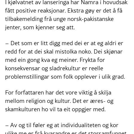
I kjølvatnet av lanseringa har Namra i hovudsak
fått positive reaksjonar. Ekstra gøy er det å få
tilbakemelding frå unge norsk-pakistanske
jenter, som kjenner seg att.
– Det som er litt digg med dei er at eg aldri er
redd for at dei skal mistolka noko. Dei skjønar
med ein gong kva eg meiner. Frykta for
konsekvensar og sladrekultur er reelle
problemstillingar som folk opplever i ulik grad.
For forfattaren har det vore viktig å skilja
mellom religion og kultur. Det er æres- og
skamkulturen ho vil ta eit oppgjer med.
– Av og til føler eg at individualiteten og kor
ulike me er frå kvarandre er det storsamfunnet