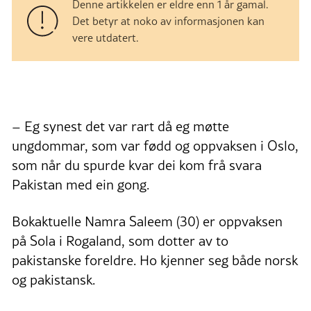
Denne artikkelen er eldre enn 1 år gamal.
Det betyr at noko av informasjonen kan
vere utdatert.
– Eg synest det var rart då eg møtte
ungdommar, som var fødd og oppvaksen i Oslo,
som når du spurde kvar dei kom frå svara
Pakistan med ein gong.
Bokaktuelle Namra Saleem (30) er oppvaksen
på Sola i Rogaland, som dotter av to
pakistanske foreldre. Ho kjenner seg både norsk
og pakistansk.