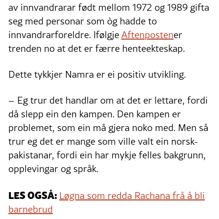
av innvandrarar født mellom 1972 og 1989 gifta
seg med personar som òg hadde to
innvandrarforeldre. Ifølgje
Aftenposten
er
trenden no at det er færre henteekteskap.
Dette tykkjer Namra er ei positiv utvikling.
– Eg trur det handlar om at det er lettare, fordi
då slepp ein den kampen. Den kampen er
problemet, som ein må gjera noko med. Men så
trur eg det er mange som ville valt ein norsk-
pakistanar, fordi ein har mykje felles bakgrunn,
opplevingar og språk.
LES OGSÅ:
Løgna som redda Rachana frå å bli
barnebrud