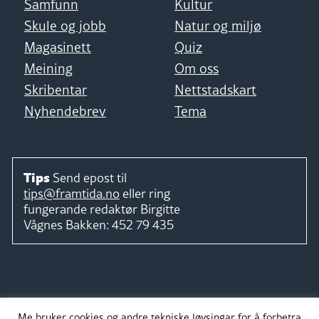
Samfunn
Kultur
Skule og jobb
Natur og miljø
Magasinett
Quiz
Meining
Om oss
Skribentar
Nettstadskart
Nyhendebrev
Tema
Tips
Send epost til
tips@framtida.no
eller ring
fungerande redaktør
Birgitte
Vågnes Bakken:
452 79 435
Følg
Me bruker cookies og andre tekniske løysingar for å forbetra