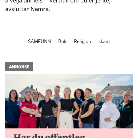
å velja annleis – vertfall om du er jente,
avsluttar Namra.
SAMFUNN
Bok
Religion
skam
ANNONSE