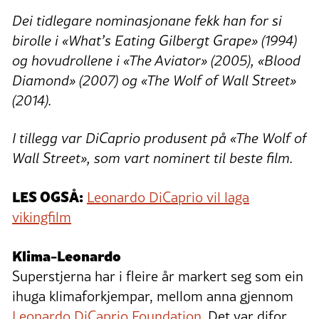
Dei tidlegare nominasjonane fekk han for si
birolle i «What’s Eating Gilbergt Grape» (1994)
og hovudrollene i «The Aviator» (2005), «Blood
Diamond» (2007) og «The Wolf of Wall Street»
(2014).
I tillegg var DiCaprio produsent på
«The Wolf of
Wall Street», som vart nominert til beste film.
LES OGSÅ:
Leonardo DiCaprio vil laga
vikingfilm
Klima-Leonardo
Superstjerna har i fleire år markert seg som ein
ihuga klimaforkjempar, mellom anna gjennom
Leonardo DiCaprio Foundation
. Det var difor