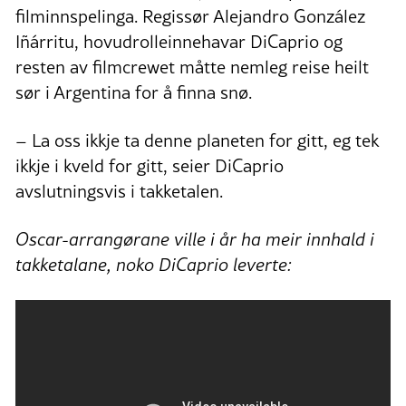
filminnspelinga. Regissør Alejandro González
Iñárritu, hovudrolleinnehavar DiCaprio og
resten av filmcrewet måtte nemleg reise heilt
sør i Argentina for å finna snø.
– La oss ikkje ta denne planeten for gitt, eg tek
ikkje i kveld for gitt, seier DiCaprio
avslutningsvis i takketalen.
Oscar-arrangørane ville i år ha meir innhald i
takketalane, noko DiCaprio leverte: