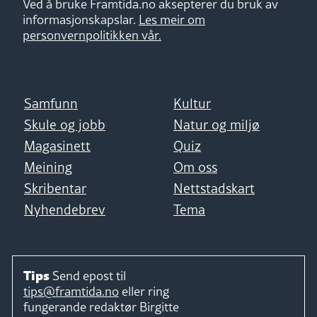
Ved å bruke Framtida.no aksepterer du bruk av
informasjonskapslar.
Les meir om
personvernpolitikken vår.
Samfunn
Kultur
Skule og jobb
Natur og miljø
Magasinett
Quiz
Meining
Om oss
Skribentar
Nettstadskart
Nyhendebrev
Tema
Tips
Send epost til
tips@framtida.no
eller ring
fungerande redaktør
Birgitte