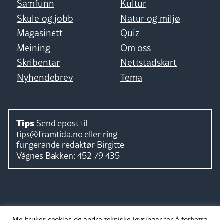
Samfunn
Kultur
Skule og jobb
Natur og miljø
Magasinett
Quiz
Meining
Om oss
Skribentar
Nettstadskart
Nyhendebrev
Tema
Tips
Send epost til
tips@framtida.no
eller ring
fungerande redaktør
Birgitte
Vågnes Bakken:
452 79 435
Følg
Me bruker cookies og andre tekniske løysingar for å forbetra