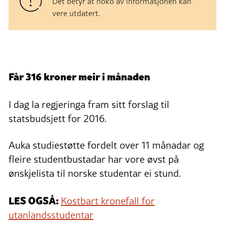
Det betyr at noko av informasjonen kan
vere utdatert.
Får 316 kroner meir i månaden
I dag la regjeringa fram sitt forslag til
statsbudsjett for 2016.
Auka studiestøtte fordelt over 11 månadar og
fleire studentbustadar har vore øvst på
ønskjelista til norske studentar ei stund.
LES OGSÅ:
Kostbart kronefall for
utanlandsstudentar