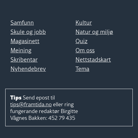
Samfunn
Kultur
Skule og jobb
Natur og miljø
Magasinett
Quiz
Meining
Om oss
Skribentar
Nettstadskart
Nyhendebrev
Tema
Tips
Send epost til
tips@framtida.no
eller ring
fungerande redaktør
Birgitte
Vågnes Bakken:
452 79 435