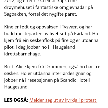
2012, og etter cirka eit år kapra me
drøymehuset i fantastiske omgjevnadar på
Sagbakken, fortel det nygifte paret.
Kine er født og oppvaksen i Tysvær, og har
budd mesteparten av livet sitt på Førland. Ho
kjem frå ein søskenflokk på fire og er utdanna
pilot. I dag jobbar ho i i Haugaland
idrettsbarnehage.
Britt-Alice kjem frå Drammen, også ho har tre
søsken. Ho er utdanna interiørdesignar og
jobber nå i resepsjonen på Scandic Hotell
Haugesund.
LES OGSÅ:
Melder seg ut av kyrkja i protest