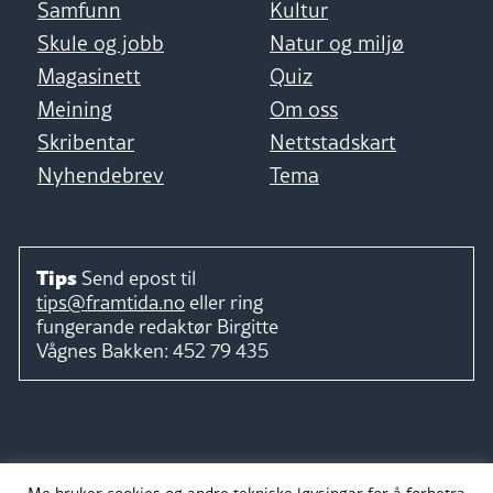
Samfunn
Kultur
Skule og jobb
Natur og miljø
Magasinett
Quiz
Meining
Om oss
Skribentar
Nettstadskart
Nyhendebrev
Tema
Tips
Send epost til
tips@framtida.no
eller ring
fungerande redaktør
Birgitte
Vågnes Bakken:
452 79 435
Følg