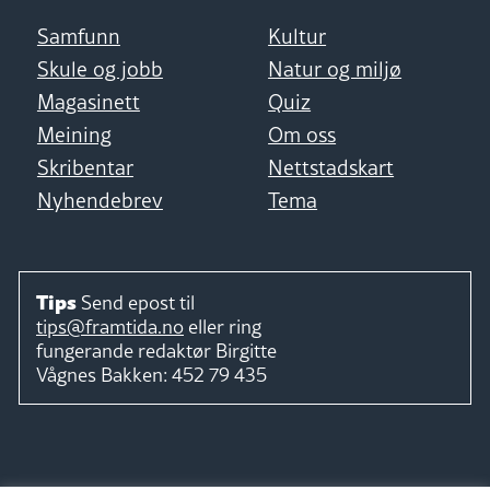
Samfunn
Kultur
Skule og jobb
Natur og miljø
Magasinett
Quiz
Meining
Om oss
Skribentar
Nettstadskart
Nyhendebrev
Tema
Tips
Send epost til
tips@framtida.no
eller ring
fungerande redaktør
Birgitte
Vågnes Bakken:
452 79 435