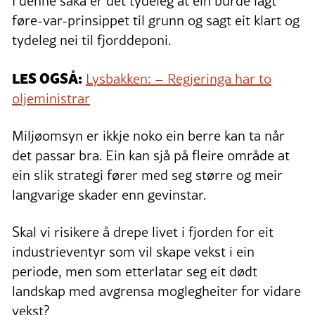
I denne saka er det tydeleg at ein burde lagt
føre-var-prinsippet til grunn og sagt eit klart og
tydeleg nei til fjorddeponi.
LES OGSÅ:
Lysbakken: – Regjeringa har to
oljeministrar
Miljøomsyn er ikkje noko ein berre kan ta når
det passar bra. Ein kan sjå på fleire område at
ein slik strategi fører med seg større og meir
langvarige skader enn gevinstar.
Skal vi risikere å drepe livet i fjorden for eit
industrieventyr som vil skape vekst i ein
periode, men som etterlatar seg eit dødt
landskap med avgrensa moglegheiter for vidare
vekst?