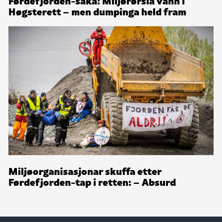
Førdefjorden-saka: Miljørørsla vann i
Høgsterett – men dumpinga held fram
Miljøorganisasjonar skuffa etter
Førdefjorden-tap i retten: – Absurd