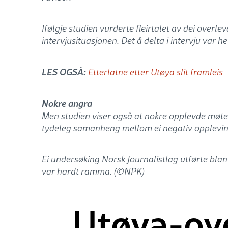
Ifølgje studien vurderte fleirtalet av dei over
intervjusituasjonen. Det å delta i intervju var he
LES OGSÅ:
Etterlatne etter Utøya slit framleis
Nokre angra
Men studien viser også at nokre opplevde møtet 
tydeleg samanheng mellom ei negativ oppleving 
Ei undersøking Norsk Journalistlag utførte blan
var hardt ramma. (©NPK)
Utøya-ove