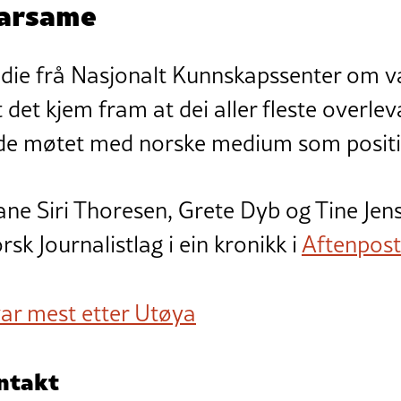
varsame
tudie frå Nasjonalt Kunnskapssenter om v
 det kjem fram at dei aller fleste overle
de møtet med norske medium som positi
rane Siri Thoresen, Grete Dyb og Tine Je
sk Journalistlag i ein kronikk i
Aftenpost
ar mest etter Utøya
ntakt