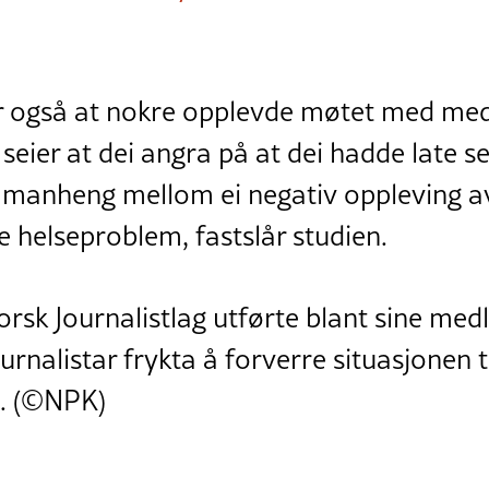
r også at nokre opplevde møtet med med
 seier at dei angra på at dei hadde late s
amanheng mellom ei negativ oppleving av 
 helseproblem, fastslår studien.
rsk Journalistlag utførte blant sine med
rnalistar frykta å forverre situasjonen ti
. (©NPK)