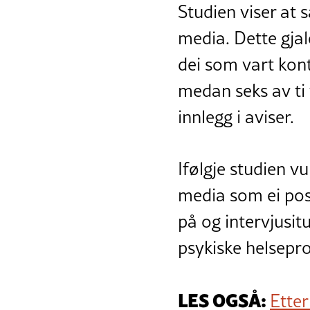
Studien viser at 
media. Dette gja
dei som vart kont
medan seks av ti 
innlegg i aviser.
Ifølgje studien v
media som ei posi
på og intervjusitu
psykiske helsepr
LES OGSÅ:
Etter