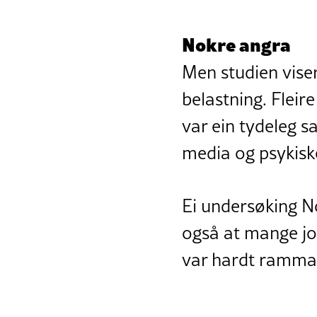
Nokre angra
Men studien vise
belastning. Fleire
var ein tydeleg s
media og psykiske
Ei undersøking No
også at mange jou
var hardt ramma