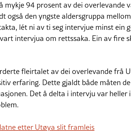
så mykje 94 prosent av dei overlevande 
ldt også den yngste aldersgruppa mellom 
akta, lét ni av ti seg intervjue minst ein
vart intervjua om rettssaka. Ein av fire s
urderte fleirtalet av dei overlevande fr
tiv erfaring. Dette gjaldt både måten de
asjonen. Det å delta i intervju var heller i
oblem.
latne etter Utøya slit framleis