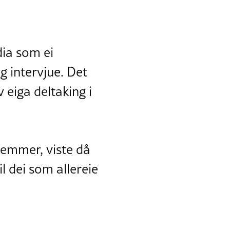
ia som ei
eg intervjue. Det
eiga deltaking i
lemmer, viste då
l dei som allereie