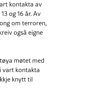
vart kontakta av
13 og 16 år. Av
 gong om terroren,
kreiv også eigne
å Utøya møtet med
i vart kontakta
kkje knytt til