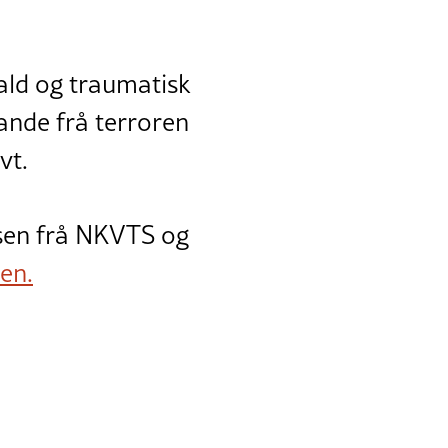
ald og traumatisk
vande frå terroren
vt.
nsen frå NKVTS og
en.