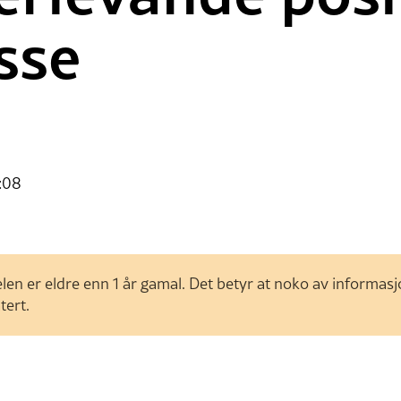
sse
:08
len er eldre enn 1 år gamal. Det betyr at noko av informas
tert.