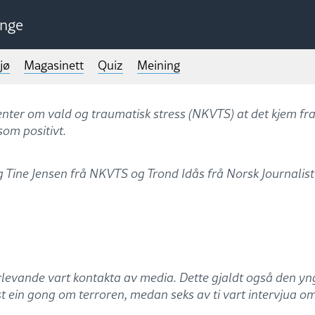
unge
jø
Magasinett
Quiz
Meining
enter om vald og traumatisk stress (NKVTS) at det kjem fra
om positivt.
 Tine Jensen frå NKVTS og Trond Idås frå Norsk Journalistl
erlevande vart kontakta av media. Dette gjaldt også den yn
nst ein gong om terroren, medan seks av ti vart intervjua om