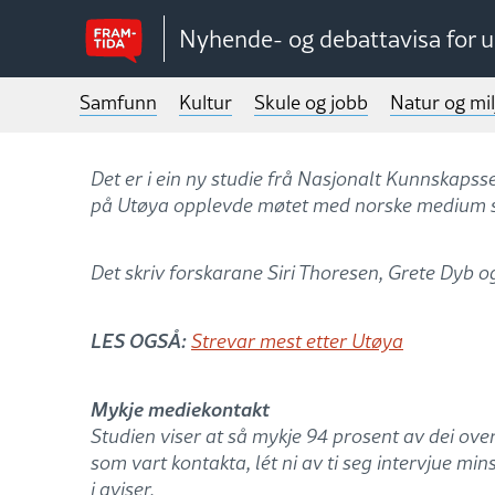
Nyhende- og debattavisa for 
Samfunn
Kultur
Skule og jobb
Natur og mil
Det er i ein ny studie frå Nasjonalt Kunnskapss
på Utøya opplevde møtet med norske medium s
Det skriv forskarane Siri Thoresen, Grete Dyb og
LES OGSÅ:
Strevar mest etter Utøya
Mykje mediekontakt
Studien viser at så mykje 94 prosent av dei ov
som vart kontakta, lét ni av ti seg intervjue mi
i aviser.