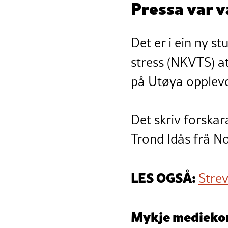
Pressa var 
Det er i ein ny s
stress (NKVTS) at
på Utøya opplev
Det skriv forska
Trond Idås frå Nor
LES OGSÅ:
Strev
Mykje medieko