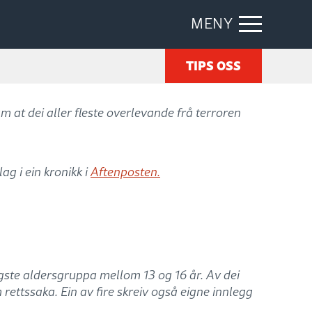
MENY
TIPS OSS
m at dei aller fleste overlevande frå terroren
ag i ein kronikk i
Aftenposten.
gste aldersgruppa mellom 13 og 16 år. Av dei
 rettssaka. Ein av fire skreiv også eigne innlegg