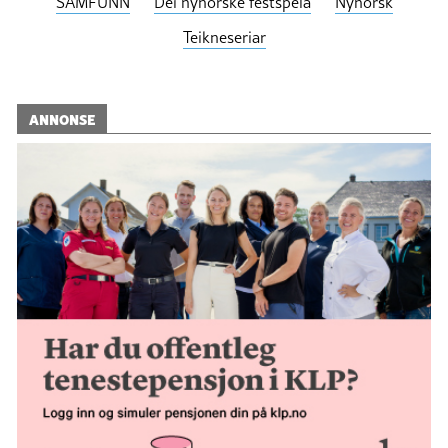
SAMFUNN
Dei nynorske festspela
Nynorsk
Teikneseriar
ANNONSE