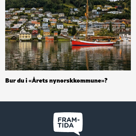
Bur du i «Årets nynorskkommune»?