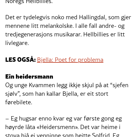
Noregs Hellbillies.
Det er tydelegvis noko med Hallingdal, som gjer
mennene litt melankolske. I alle fall andre- og
tredjegenerasjons musikarar. Hellbillies er litt
livlegare.
LES OGSÅ:
Bjella: Poet for problema
Ein heidersmann
Og unge Kvammen legg ikkje skjul på at “sjefen
sjølv”, som han kallar Bjella, er eit stort
førebilete.
– Eg hugsar enno kvar eg var første gong eg
høyrde låta «Heidersmenn». Det var heime i
stova hjå ei venninne som heitte Solfrid. Eg