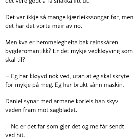
det vere godt å få snakka litt ut.
Det var ikkje så mange kjærleikssongar før, men
det har det vorte meir av no.
Men kva er hemmelegheita bak reinskåren
bygderomantikk? Er det mykje vedkløyving som
skal til?
– Eg har kløyvd nok ved, utan at eg skal skryte
for mykje på meg. Eg har brukt sånn maskin.
Daniel synar med armane korleis han skyv
veden fram mot sagbladet.
– No er det far som gjer det og me får sendt
ved hit.