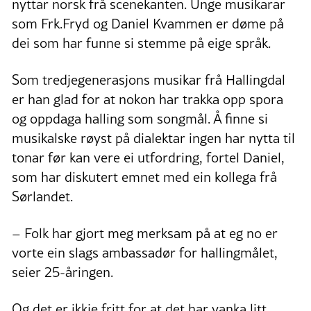
nyttar norsk frå scenekanten. Unge musikarar
som Frk.Fryd og Daniel Kvammen er døme på
dei som har funne si stemme på eige språk.
Som tredjegenerasjons musikar frå Hallingdal
er han glad for at nokon har trakka opp spora
og oppdaga halling som songmål. Å finne si
musikalske røyst på dialektar ingen har nytta til
tonar før kan vere ei utfordring, fortel Daniel,
som har diskutert emnet med ein kollega frå
Sørlandet.
– Folk har gjort meg merksam på at eg no er
vorte ein slags ambassadør for hallingmålet,
seier 25-åringen.
Og det er ikkje fritt for at det har vanka litt