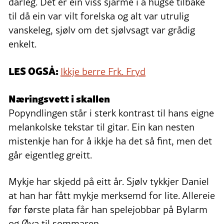
dårleg. Det er ein viss sjarme i å hugse tilbake
til då ein var vilt forelska og alt var utrulig
vanskeleg, sjølv om det sjølvsagt var grådig
enkelt.
LES OGSÅ:
Ikkje berre Frk. Fryd
Næringsvett i skallen
Popyndlingen står i sterk kontrast til hans eigne
melankolske tekstar til gitar. Ein kan nesten
mistenkje han for å ikkje ha det så fint, men det
går eigentleg greitt.
Mykje har skjedd på eitt år. Sjølv tykkjer Daniel
at han har fått mykje merksemd for lite. Allereie
før første plata får han spelejobbar på Bylarm
og Øya til sommaren.