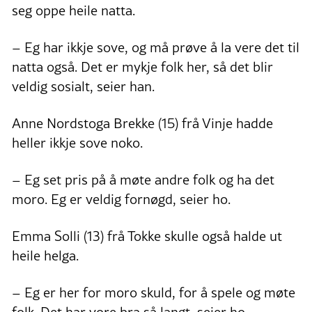
seg oppe heile natta.
– Eg har ikkje sove, og må prøve å la vere det til
natta også. Det er mykje folk her, så det blir
veldig sosialt, seier han.
Anne Nordstoga Brekke (15) frå Vinje hadde
heller ikkje sove noko.
– Eg set pris på å møte andre folk og ha det
moro. Eg er veldig fornøgd, seier ho.
Emma Solli (13) frå Tokke skulle også halde ut
heile helga.
– Eg er her for moro skuld, for å spele og møte
folk. Det har vore bra så langt, seier ho.