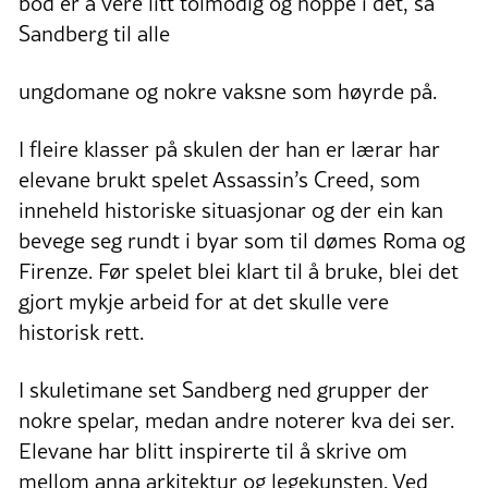
bod er å vere litt tolmodig og hoppe i det, sa
Sandberg til alle
ungdomane og nokre vaksne som høyrde på.
I fleire klasser på skulen der han er lærar har
elevane brukt spelet Assassin’s Creed, som
inneheld historiske situasjonar og der ein kan
bevege seg rundt i byar som til dømes Roma og
Firenze. Før spelet blei klart til å bruke, blei det
gjort mykje arbeid for at det skulle vere
historisk rett.
I skuletimane set Sandberg ned grupper der
nokre spelar, medan andre noterer kva dei ser.
Elevane har blitt inspirerte til å skrive om
mellom anna arkitektur og legekunsten. Ved