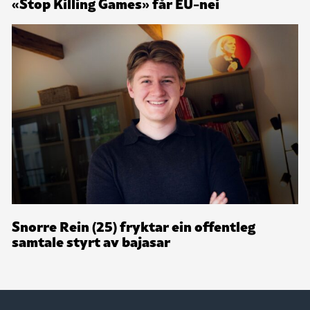
«Stop Killing Games» får EU-nei
Snorre Rein (25) fryktar ein offentleg
samtale styrt av bajasar