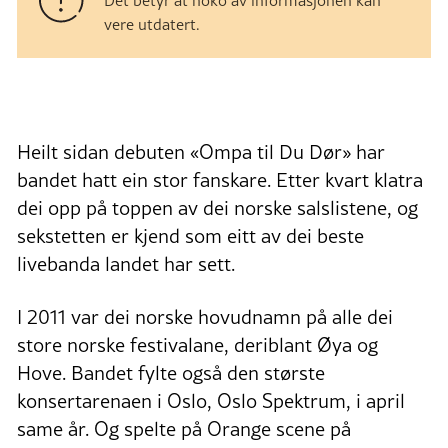
Det betyr at noko av informasjonen kan
vere utdatert.
Heilt sidan debuten «Ompa til Du Dør» har
bandet hatt ein stor fanskare. Etter kvart klatra
dei opp på toppen av dei norske salslistene, og
sekstetten er kjend som eitt av dei beste
livebanda landet har sett.
I 2011 var dei norske hovudnamn på alle dei
store norske festivalane, deriblant Øya og
Hove. Bandet fylte også den største
konsertarenaen i Oslo, Oslo Spektrum, i april
same år. Og spelte på Orange scene på