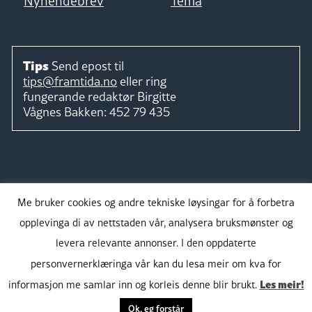
Nyhendebrev
Tema
Tips
Send epost til
tips@framtida.no
eller ring
fungerande redaktør
Birgitte
Vågnes Bakken:
452 79 435
Følg
Me bruker cookies og andre tekniske løysingar for å forbetra
opplevinga di av nettstaden vår, analysera bruksmønster og
levera relevante annonser. I den oppdaterte
personvernerklæringa vår kan du lesa meir om kva for
Takk for støtta:
Les meir!
informasjon me samlar inn og korleis denne blir brukt.
Ok, eg forstår