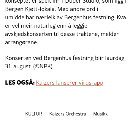
konseptet er spelt inn i Duper Studio, som ligg i
Bergen Kjøtt-lokala. Med andre ord i
umiddelbar nærleik av Bergenhus festning. Kva
er vel meir naturleg enn å leggje
avskjedskonserten til desse traktene, melder
arrangørane.
Konserten ved Bergenhus festning blir laurdag
31. august. (©NPK)
LES OGSÅ:
Kaizers lanserer virus-app
KULTUR
Kaizers Orchestra
Musikk