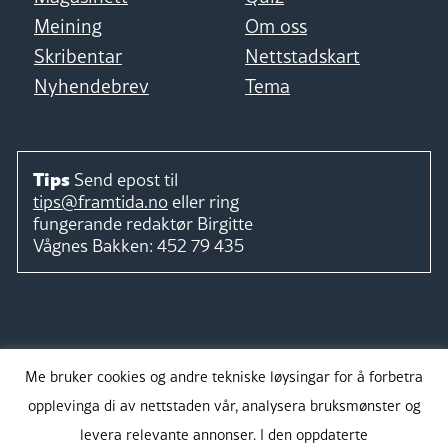
Meining
Om oss
Skribentar
Nettstadskart
Nyhendebrev
Tema
Tips
Send epost til
tips@framtida.no
eller ring
fungerande redaktør
Birgitte
Vågnes Bakken:
452 79 435
Følg
Me bruker cookies og andre tekniske løysingar for å forbetra
opplevinga di av nettstaden vår, analysera bruksmønster og
levera relevante annonser. I den oppdaterte