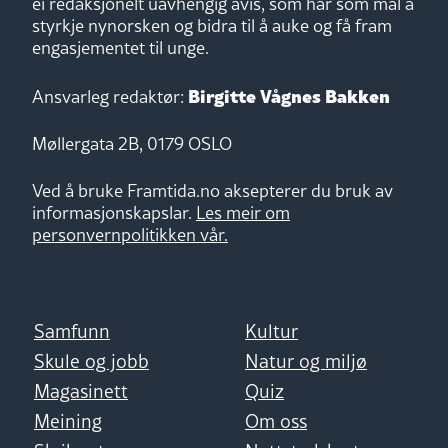
ei redaksjonelt uavhengig avis, som har som mål å
styrkje nynorsken og bidra til å auke og få fram
engasjementet til unge.
Birgitte Vågnes Bakken
Ansvarleg redaktør:
Møllergata 2B, 0179 OSLO
Ved å bruke Framtida.no aksepterer du bruk av
informasjonskapslar.
Les meir om
personvernpolitikken vår.
Samfunn
Kultur
Skule og jobb
Natur og miljø
Magasinett
Quiz
Meining
Om oss