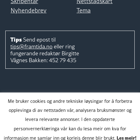
Skribentar
Nettstadskart
Nyhendebrev
Tema
Tips
Send epost til
tips@framtida.no
eller ring
fungerande redaktør
Birgitte
Vågnes Bakken:
452 79 435
Følg
Me bruker cookies og andre tekniske løysingar for å forbetra
opplevinga di av nettstaden vår, analysera bruksmønster og
levera relevante annonser. I den oppdaterte
personvernerklæringa vår kan du lesa meir om kva for
Takk for støtta:
Les meir!
informasjon me samlar inn og korleis denne blir brukt.