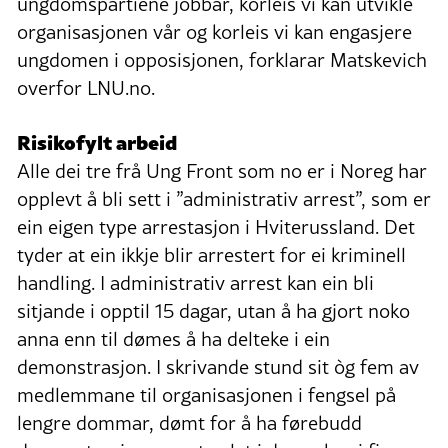
ungdomspartiene jobbar, korleis vi kan utvikle
organisasjonen vår og korleis vi kan engasjere
ungdomen i opposisjonen, forklarar Matskevich
overfor LNU.no.
Risikofylt arbeid
Alle dei tre frå Ung Front som no er i Noreg har
opplevt å bli sett i ”administrativ arrest”, som er
ein eigen type arrestasjon i Hviterussland. Det
tyder at ein ikkje blir arrestert for ei kriminell
handling. I administrativ arrest kan ein bli
sitjande i opptil 15 dagar, utan å ha gjort noko
anna enn til dømes å ha delteke i ein
demonstrasjon. I skrivande stund sit òg fem av
medlemmane til organisasjonen i fengsel på
lengre dommar, dømt for å ha førebudd