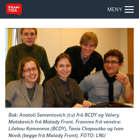
MENY
Bak: Anatoli Sementovich (t.v) frå BCDY og Valery
Matskevich frå Malady Front. Framme frå venstre:
Lilebou Kameneva (BCDY), Tania Chapoutko og Ivan
Novik (begge frå Malady Front). FOTO: LNU