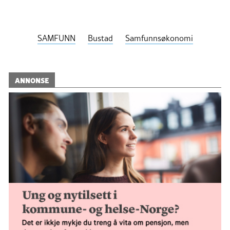
Kjelde: Banksjef Sylvelin Gunnarson i DnB NOR
Bergen sentrum
SAMFUNN
Bustad
Samfunnsøkonomi
ANNONSE