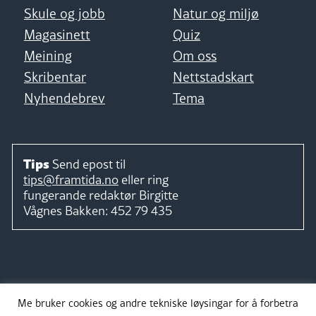
Skule og jobb
Natur og miljø
Magasinett
Quiz
Meining
Om oss
Skribentar
Nettstadskart
Nyhendebrev
Tema
Tips
Send epost til
tips@framtida.no
eller ring
fungerande redaktør
Birgitte
Vågnes Bakken:
452 79 435
Følg
Me bruker cookies og andre tekniske løysingar for å forbetra