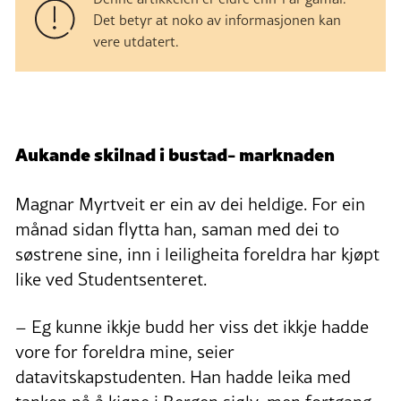
Det betyr at noko av informasjonen kan
vere utdatert.
Aukande skilnad i bustad- marknaden
Magnar Myrtveit er ein av dei heldige. For ein
månad sidan flytta han, saman med dei to
søstrene sine, inn i leiligheita foreldra har kjøpt
like ved Studentsenteret.
– Eg kunne ikkje budd her viss det ikkje hadde
vore for foreldra mine, seier
datavitskapstudenten. Han hadde leika med