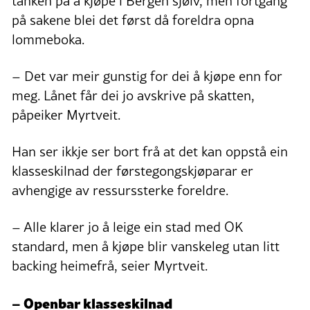
tanken på å kjøpe i Bergen sjølv, men fortgang
på sakene blei det først då foreldra opna
lommeboka.
– Det var meir gunstig for dei å kjøpe enn for
meg. Lånet får dei jo avskrive på skatten,
påpeiker Myrtveit.
Han ser ikkje ser bort frå at det kan oppstå ein
klasseskilnad der førstegongskjøparar er
avhengige av ressurssterke foreldre.
– Alle klarer jo å leige ein stad med OK
standard, men å kjøpe blir vanskeleg utan litt
backing heimefrå, seier Myrtveit.
– Openbar klasseskilnad