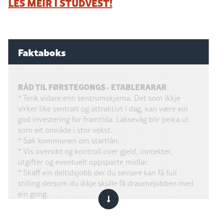
LES MEIR I STUDVEST!
Faktaboks
RÅD TIL FØRSTEGONGS- ETABLERARAR
* Tenk vidare enn sentrumskjerna. Det som ikkje
virker like sentralt og attraktivt i dag, kan være ein
god investering for framtida. Laksevåg blir peika ut
som eit område i stor vekst.
* Søk kommunen om startlån.
* Vis oversikt og kontroll over gjeld, inntekter,
utgifter og eventuelt oppsparte midlar.
* Skaff ein deltidsjobb der du seinare kan få full
stilling dersom du ikkje skulle få draumejobben med
ein gong.
* Start BSU-sparing med ein gong du får inntekter
det gir ein fin start på sparing av egenkapital.