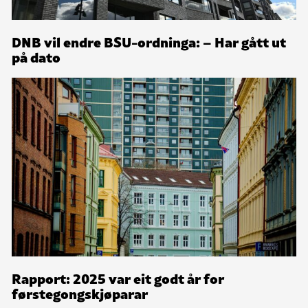
DNB vil endre BSU-ordninga: – Har gått ut
på dato
Rapport: 2025 var eit godt år for
førstegongskjøparar