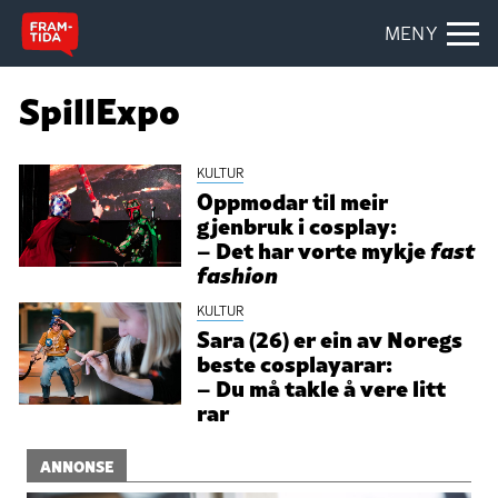
MENY
SpillExpo
KULTUR
Oppmodar til meir
gjenbruk i cosplay:
– Det har vorte mykje
fast
fashion
KULTUR
Sara (26) er ein av Noregs
beste cosplayarar:
– Du må takle å vere litt
rar
ANNONSE