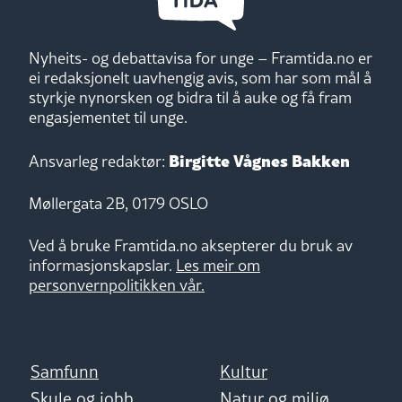
Nyheits- og debattavisa for unge – Framtida.no er
ei redaksjonelt uavhengig avis, som har som mål å
styrkje nynorsken og bidra til å auke og få fram
engasjementet til unge.
Birgitte Vågnes Bakken
Ansvarleg redaktør:
Møllergata 2B, 0179 OSLO
Ved å bruke Framtida.no aksepterer du bruk av
informasjonskapslar.
Les meir om
personvernpolitikken vår.
Samfunn
Kultur
Skule og jobb
Natur og miljø