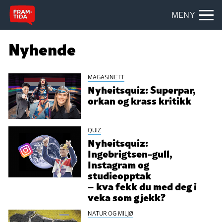
MENY
Nyhende
MAGASINETT
Nyheitsquiz: Superpar,
orkan og krass kritikk
QUIZ
Nyheitsquiz:
Ingebrigtsen-gull,
Instagram og
studieopptak
– kva fekk du med deg i
veka som gjekk?
NATUR OG MILJØ