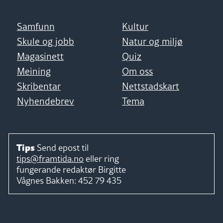
Samfunn
Kultur
Skule og jobb
Natur og miljø
Magasinett
Quiz
Meining
Om oss
Skribentar
Nettstadskart
Nyhendebrev
Tema
Tips
Send epost til
tips@framtida.no
eller ring
fungerande redaktør
Birgitte
Vågnes Bakken:
452 79 435