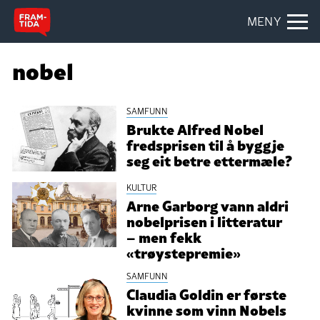
MENY
nobel
SAMFUNN
Brukte Alfred Nobel
fredsprisen til å byggje
seg eit betre ettermæle?
KULTUR
Arne Garborg vann aldri
nobelprisen i litteratur
– men fekk
«trøystepremie»
SAMFUNN
Claudia Goldin er første
kvinne som vinn Nobels