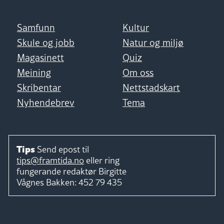
Samfunn
Kultur
Skule og jobb
Natur og miljø
Magasinett
Quiz
Meining
Om oss
Skribentar
Nettstadskart
Nyhendebrev
Tema
Tips
Send epost til
tips@framtida.no
eller ring
fungerande redaktør
Birgitte
Vågnes Bakken:
452 79 435