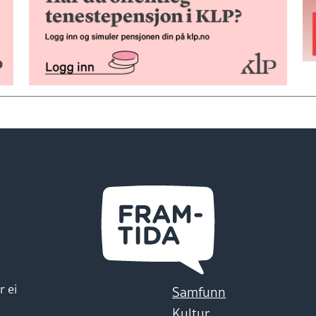
r ei
Samfunn
Kultur