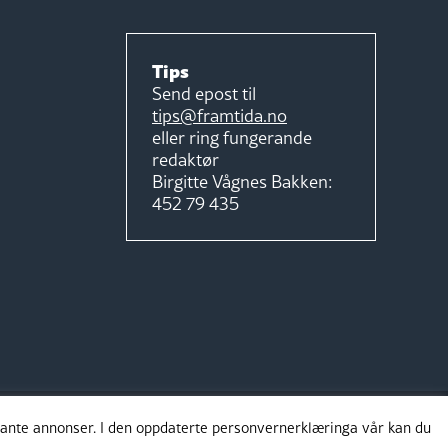
Tips
Send epost til
tips@framtida.no
eller ring fungerande
redaktør
Birgitte Vågnes Bakken:
452 79 435
evante annonser. I den oppdaterte personvernerklæringa vår kan du