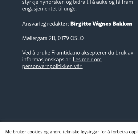
styrkje nynorsken og bidra til å auke og få fram
engasjementet til unge.
Birgitte Vågnes Bakken
Ansvarleg redaktør:
Møllergata 2B, 0179 OSLO
Ved å bruke Framtida.no aksepterer du bruk av
informasjonskapslar.
Les meir om
personvernpolitikken vår.
Me bruker cookies og andre tekniske løysingar for å forbetra opp
Takk for støtta: