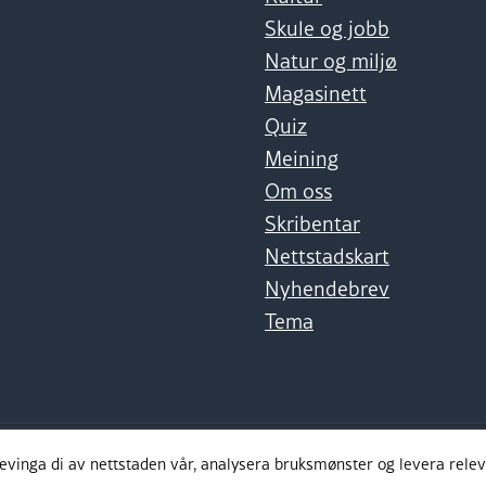
Skule og jobb
Natur og miljø
Magasinett
Quiz
Meining
Om oss
Skribentar
Nettstadskart
Nyhendebrev
Tema
levinga di av nettstaden vår, analysera bruksmønster og levera rel