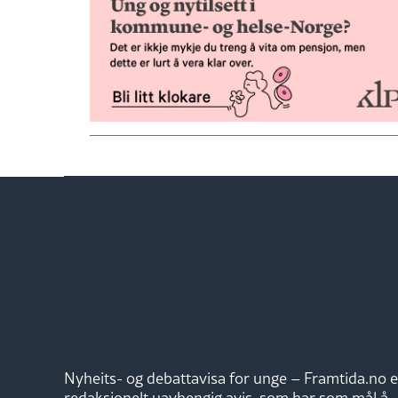
Nyheits- og debattavisa for unge – Framtida.no e
redaksjonelt uavhengig avis, som har som mål å