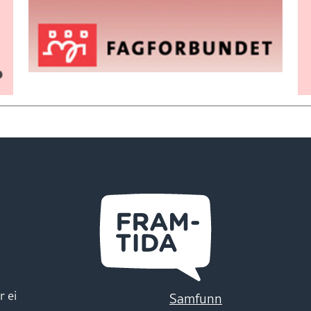
r ei
Samfunn