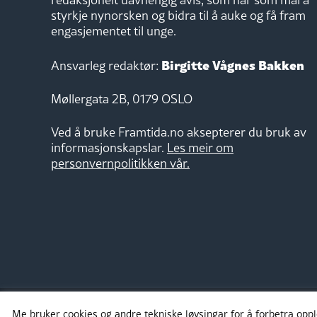
styrkje nynorsken og bidra til å auke og få fram
engasjementet til unge.
Birgitte Vågnes Bakken
Ansvarleg redaktør:
Møllergata 2B, 0179 OSLO
Ved å bruke Framtida.no aksepterer du bruk av
informasjonskapslar.
Les meir om
personvernpolitikken vår.
Me bruker cookies og andre tekniske løysingar for å forbetra opp