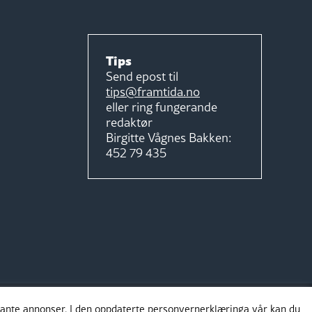
Tips
Send epost til
tips@framtida.no
eller ring fungerande
redaktør
Birgitte Vågnes Bakken:
452 79 435
evante annonser. I den oppdaterte personvernerklæringa vår kan du