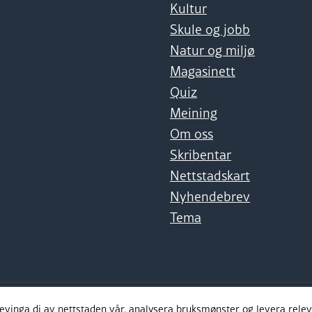
Kultur
Skule og jobb
Natur og miljø
Magasinett
Quiz
Meining
Om oss
Skribentar
Nettstadskart
Nyhendebrev
Tema
levinga di av nettstaden vår, analysera bruksmønster og levera rel