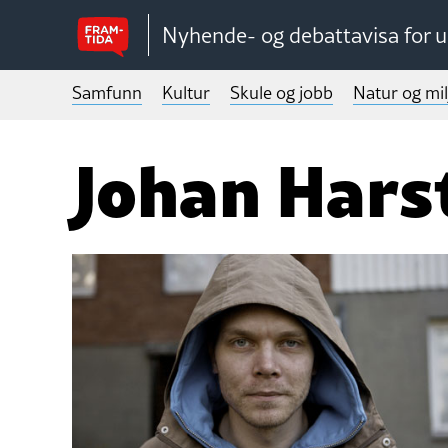
Nyhende- og debattavisa for 
Samfunn
Kultur
Skule og jobb
Natur og mil
Johan Hars