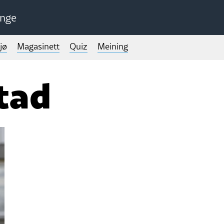
unge
jø
Magasinett
Quiz
Meining
tad