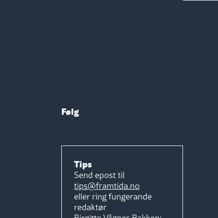
Følg
Tips
Send epost til
tips@framtida.no
eller ring fungerande
redaktør
Birgitte Vågnes Bakken: