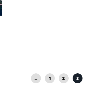
←
1
2
3