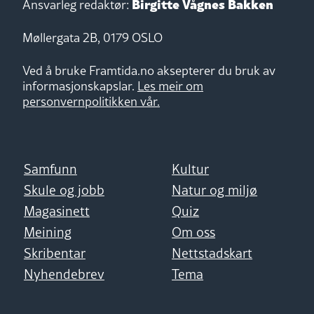
Birgitte Vågnes Bakken
Ansvarleg redaktør:
Møllergata 2B, 0179 OSLO
Ved å bruke Framtida.no aksepterer du bruk av
informasjonskapslar.
Les meir om
personvernpolitikken vår.
Samfunn
Kultur
Skule og jobb
Natur og miljø
Magasinett
Quiz
Meining
Om oss
Skribentar
Nettstadskart
Nyhendebrev
Tema