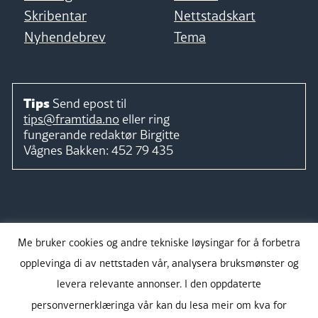
Skribentar
Nettstadskart
Nyhendebrev
Tema
Tips
Send epost til
tips@framtida.no
eller ring
fungerande redaktør
Birgitte
Vågnes Bakken:
452 79 435
Følg
Me bruker cookies og andre tekniske løysingar for å forbetra
opplevinga di av nettstaden vår, analysera bruksmønster og
levera relevante annonser. I den oppdaterte
personvernerklæringa vår kan du lesa meir om kva for
Takk for støtta: