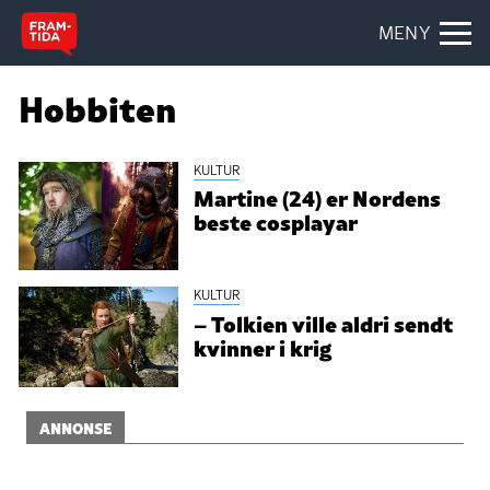
MENY
Hobbiten
KULTUR
Martine (24) er Nordens
beste cosplayar
KULTUR
– Tolkien ville aldri sendt
kvinner i krig
ANNONSE