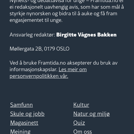
Nyheits- og debattavisa for unge – Framtida.no er
ei redaksjonelt uavhengig avis, som har som mål å
styrkje nynorsken og bidra til å auke og få fram
engasjementet til unge.
Birgitte Vågnes Bakken
Ansvarleg redaktør:
Møllergata 2B, 0179 OSLO
Ved å bruke Framtida.no aksepterer du bruk av
informasjonskapslar.
Les meir om
personvernpolitikken vår.
Samfunn
Kultur
Skule og jobb
Natur og miljø
Magasinett
Quiz
Meining
Om oss