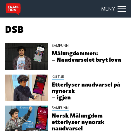
MENY
DSB
SAMFUNN
Målungdommen:
– Naudvarselet bryt lova
KULTUR
Etterlyser naudvarsel på
nynorsk
– igjen
SAMFUNN
Norsk Målungdom
etterlyser nynorsk
naudvarsel