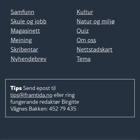
Samfunn
Kultur
Skule og jobb
Natur og miljø
Magasinett
Quiz
Meining
Om oss
Skribentar
Nettstadskart
Nyhendebrev
Tema
Tips
Send epost til
tips@framtida.no
eller ring
fungerande redaktør
Birgitte
Vågnes Bakken:
452 79 435