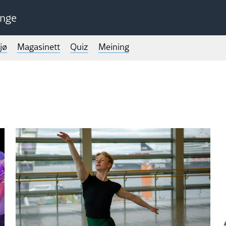
unge
jø
Magasinett
Quiz
Meining