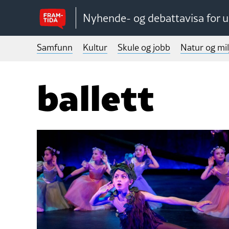
Nyhende- og debattavisa for 
Samfunn
Kultur
Skule og jobb
Natur og mil
ballett