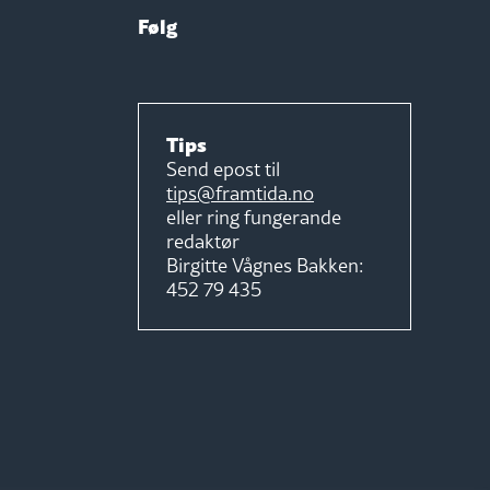
Følg
Tips
Send epost til
tips@framtida.no
eller ring fungerande
redaktør
Birgitte Vågnes Bakken:
452 79 435