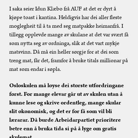
I saka seier Idun Klæbo frå AUF at det er dyrt å
kjøpe toast i kantina. Heldigvis har dei aller fleste
moglegheit til å ta med seg matpakke heimanfrå. I
tillegg opplevde mange av skulane at det var svært få
som nytta seg av ordninga, slik at det vart mykje
matsvinn. Då må ein heller sørgje for at dei som
treng mat, får det, framfor å bruke titals millionar på
mat som endar i søpla.
Osloskulen må løyse dei største utfordringane
først. For mange elevar går ut av skulen utan å
kunne lese og skrive ordentleg, mange skular
slit økonomisk, og det er for få som vil bli
lærarar. Då burde Arbeidarpartiet prioritere
betre enn å bruka tida si på å lyge om gratis
skulemat.