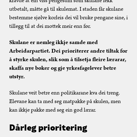
kravde at ein viss pengesum som skulane fekk
utbetalt, måtte gå til skulemat. I staden får skulane
bestemme sjølve korleis dei vil bruke pengane sine, i
tillegg til at dei mottek meir enn før.
Skulane er nemleg ikkje samde med
Arbeidarpartiet. Dei prioriterer andre tiltak for
å styrke skulen, slik som å tilsetja fleire lærarar,
skaffa nye bøker og gje yrkesfagelever betre
utstyr.
Skulane veit betre enn politikarane kva dei treng.
Elevane kan ta med seg matpakke på skulen, men
kan ikkje pakke med seg ein god lærar.
Dårleg prioritering