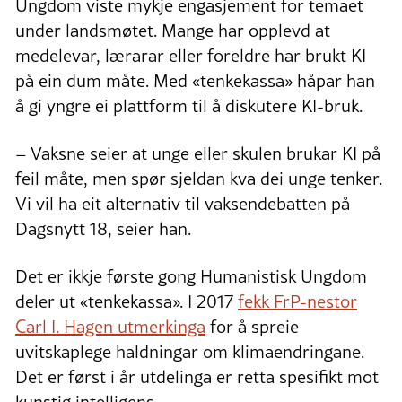
Ungdom viste mykje engasjement for temaet
under landsmøtet. Mange har opplevd at
medelevar, lærarar eller foreldre har brukt KI
på ein dum måte. Med «tenkekassa» håpar han
å gi yngre ei plattform til å diskutere KI-bruk.
– Vaksne seier at unge eller skulen brukar KI på
feil måte, men spør sjeldan kva dei unge tenker.
Vi vil ha eit alternativ til vaksendebatten på
Dagsnytt 18, seier han.
Det er ikkje første gong Humanistisk Ungdom
deler ut «tenkekassa». I 2017
fekk FrP-nestor
Carl I. Hagen utmerkinga
for å spreie
uvitskaplege haldningar om klimaendringane.
Det er først i år utdelinga er retta spesifikt mot
kunstig intelligens.