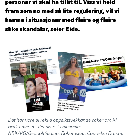
personar vi skal ha tillit til. Viss vi held
fram som no med så lite regulering, vil vi
hamne i situasjonar med fleire og fleire
slike skandalar, seier Eide.
Det har vore ei rekke oppsiktsvekkande saker om KI-
bruk i media i det siste. |
Faksimile:
NRK/VG/Geopolitika.no. Bokomslag: Cappelen Damm.