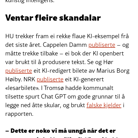
Ventar fleire skandalar
HU trekker fram ei rekke flaue KI-eksempel frå
det siste året. Cappelen Damm
publiserte
– og
måtte trekke tilbake – ei bok der KI openbert
var brukt til å produsere tekst. Se og Hør
publiserte
eit KI-redigert bilete av Marius Borg
Høiby. NRK
publiserte
eit KI-generert
«lesarbilete». I Tromsø hadde kommunalt
tilsette spurt Chat GPT om gode grunnar til å
legge ned åtte skular, og brukt
falske kjelder
i
rapporten.
– Dette er noko vi må unngå når det er