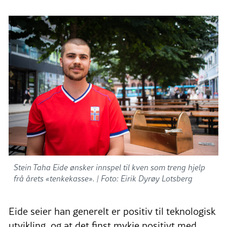
Stein Taha Eide ønsker innspel til kven som treng hjelp
frå årets «tenkekasse». |
Foto: Eirik Dyrøy Lotsberg
Eide seier han generelt er positiv til teknologisk
utvikling, og at det finst mykje positivt med