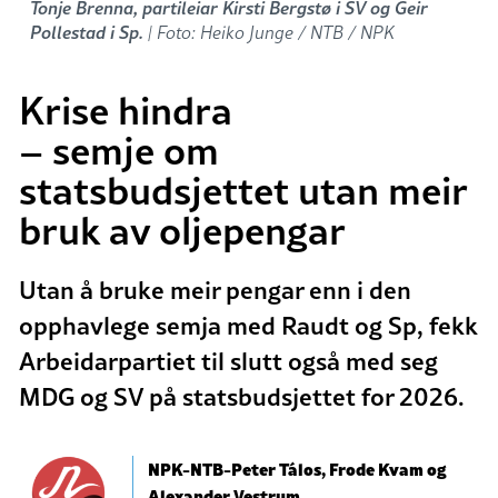
Tonje Brenna, partileiar Kirsti Bergstø i SV og Geir
Pollestad i Sp.
| Foto: Heiko Junge / NTB / NPK
Krise hindra
– semje om
statsbudsjettet utan meir
bruk av oljepengar
Utan å bruke meir pengar enn i den
opphavlege semja med Raudt og Sp, fekk
Arbeidarpartiet til slutt også med seg
MDG og SV på statsbudsjettet for 2026.
NPK-NTB-Peter Tálos, Frode Kvam og
Alexander Vestrum