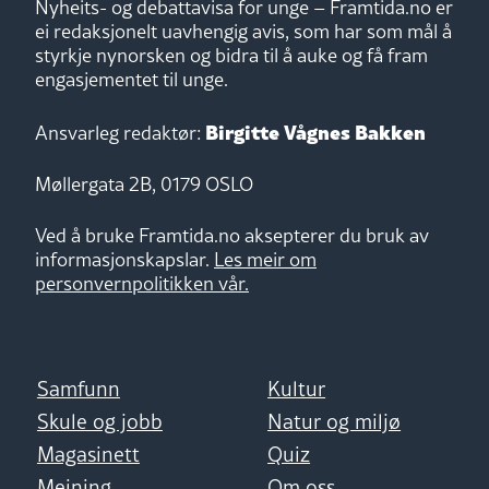
Nyheits- og debattavisa for unge – Framtida.no er
ei redaksjonelt uavhengig avis, som har som mål å
styrkje nynorsken og bidra til å auke og få fram
engasjementet til unge.
Birgitte Vågnes Bakken
Ansvarleg redaktør:
Møllergata 2B, 0179 OSLO
Ved å bruke Framtida.no aksepterer du bruk av
informasjonskapslar.
Les meir om
personvernpolitikken vår.
Samfunn
Kultur
Skule og jobb
Natur og miljø
Magasinett
Quiz
Meining
Om oss