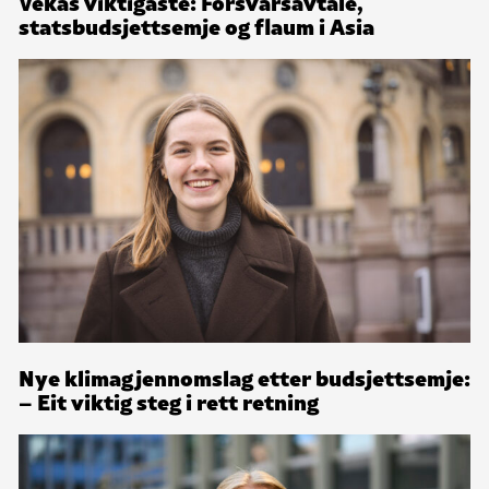
Vekas viktigaste: Forsvarsavtale,
statsbudsjettsemje og flaum i Asia
Nye klimagjennomslag etter budsjettsemje:
– Eit viktig steg i rett retning